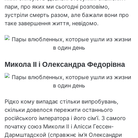
пари, про яких ми сьогодні розповімо,
зустріли смерть разом, але бажали вони про
таке завершення життя, невідомо.
Микола II і Олександра Федорівна
Рідко кому випадає стільки випробувань,
скільки довелося пережити останнього
російського імператора і його сім’ї. З самого
початку союз Миколи II і Алісси Гессен-
Дармштадской (справжнє ім’я Олександри