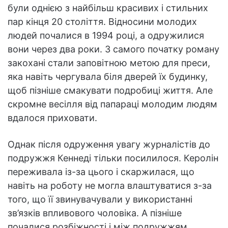
були однією з найбільш красивих і стильних
пар кінця 20 століття. Відносини молодих
людей почалися в 1994 році, а одружилися
вони через два роки. З самого початку роману
закохані стали заповітною метою для преси,
яка навіть чергувала біля дверей їх будинку,
щоб пізніше смакувати подробиці життя. Але
скромне весілля від папараці молодим людям
вдалося приховати.
Однак після одруження увагу журналістів до
подружжя Кеннеді тільки посилилося. Керолін
переживала із-за цього і скаржилася, що
навіть на роботу не могла влаштуватися з-за
того, що її звинувачували у використанні
зв’язків впливового чоловіка. А пізніше
почалися розбіжності і між подружжям.