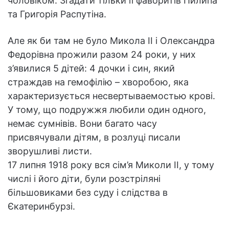
чоловіком. Згадати тільки її фаворитів Пилипа
та Григорія Распутіна.
Але як би там не було Микола II і Олександра
Федорівна прожили разом 24 роки, у них
з’явилися 5 дітей: 4 дочки і син, який
страждав на гемофілію – хворобою, яка
характеризується несвертываемостью крові.
У тому, що подружжя любили один одного,
немає сумнівів. Вони багато часу
присвячували дітям, в розлуці писали
зворушливі листи.
17 липня 1918 року вся сім’я Миколи II, у тому
числі і його діти, були розстріляні
більшовиками без суду і слідства в
Єкатеринбурзі.