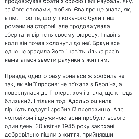
продовжував брати з собою Гелі Раубаль, яку,
за його словами, любив. Єва про це знала, як,
втім, і про те, що у її коханого були і інші
романи на стороні, але продовжувала
зберігати вірність своєму фюреру. І навіть
коли він почав холонути до неї, Браун все
одно не зрадила його і навіть кілька разів
намагалася звести рахунки з життям.
Правда, одного разу вона все ж зробила не
так, як він її просив: не поїхала з Берліна, а
повернулася до Гітлера, хоч і знала, що кінець
близький. І тільки тоді Адольф оцінила
вірність подруг і зробив їй пропозицію. Але
чоловіком і дружиною вони пробули всього
один день. 30 квітня 1945 року закохані
добровільно пішли з життя, прийнявши