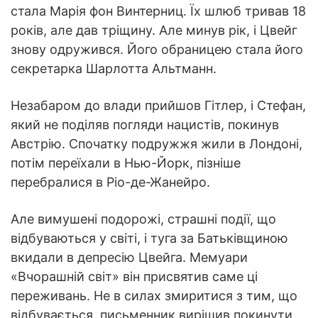
стала Марія фон Винтерниц. Їх шлюб тривав 18
років, але дав тріщину. Але минув рік, і Цвейг
знову одружився. Його обраницею стала його
секретарка Шарлотта Альтманн.
Незабаром до влади прийшов Гітлер, і Стефан,
який не поділяв погляди нацистів, покинув
Австрію. Спочатку подружжя жили в Лондоні,
потім переїхали в Нью-Йорк, пізніше
перебралися в Ріо-де-Жанейро.
Але вимушені подорожі, страшні події, що
відбуваються у світі, і туга за Батьківщиною
вкидали в депресію Цвейга. Мемуари
«Вчорашній світ» він присвятив саме ці
переживань. Не в силах змиритися з тим, що
відбувається, письменник вирішив покинути