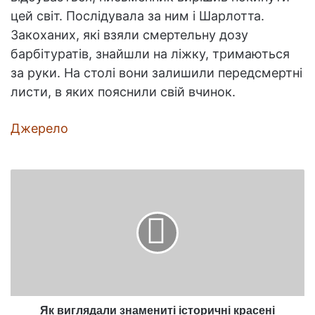
цей світ. Послідувала за ним і Шарлотта.
Закоханих, які взяли смертельну дозу
барбітуратів, знайшли на ліжку, тримаються
за руки. На столі вони залишили передсмертні
листи, в яких пояснили свій вчинок.
Джерело
Як
виглядали
знамениті
історичні
красені
Як виглядали знамениті історичні красені