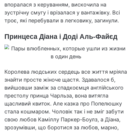
впоралася з керуванням, вискочила на
зустрічну смугу і врізалася у вантажівку. Всі
троє, які перебували в легковику, загинули.
Принцеса Діана і Доді Аль-Файєд
Королева людських сердець все життя мріяла
знайти просте жіноче щастя. Здавалося б,
вийшовши заміж за спадкоємця англійського
престолу принца Чарльза, вона витягла
щасливий квиток. Але казка про Попелюшку
стала кошмаром. Чоловік так і не зміг забути
свою любов Каміллу Паркер-Боулз, а Діана,
зрозумівши, що боротися за любов, марно,