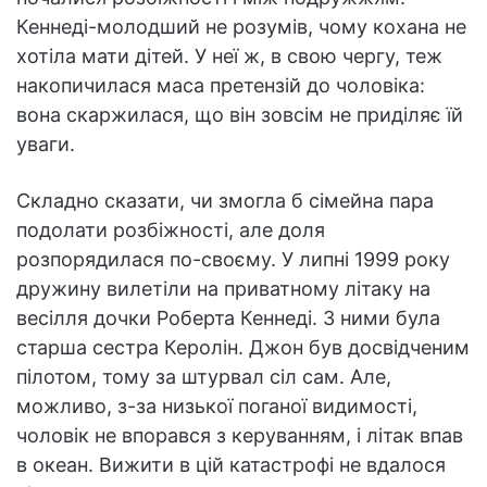
Кеннеді-молодший не розумів, чому кохана не
хотіла мати дітей. У неї ж, в свою чергу, теж
накопичилася маса претензій до чоловіка:
вона скаржилася, що він зовсім не приділяє їй
уваги.
Складно сказати, чи змогла б сімейна пара
подолати розбіжності, але доля
розпорядилася по-своєму. У липні 1999 року
дружину вилетіли на приватному літаку на
весілля дочки Роберта Кеннеді. З ними була
старша сестра Керолін. Джон був досвідченим
пілотом, тому за штурвал сіл сам. Але,
можливо, з-за низької поганої видимості,
чоловік не впорався з керуванням, і літак впав
в океан. Вижити в цій катастрофі не вдалося