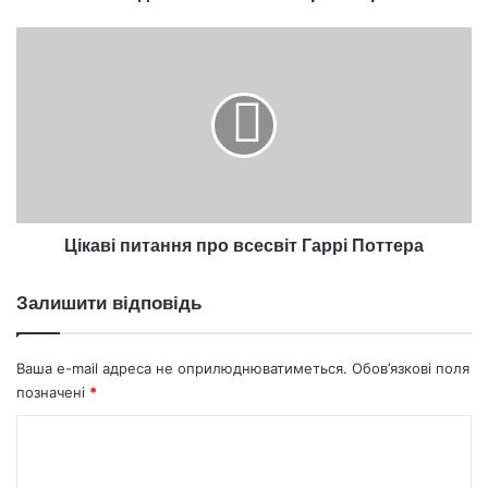
Цікаві
питання
про
всесвіт
Гаррі
Поттера
Цікаві питання про всесвіт Гаррі Поттера
Залишити відповідь
Ваша e-mail адреса не оприлюднюватиметься.
Обов’язкові поля
позначені
*
К
о