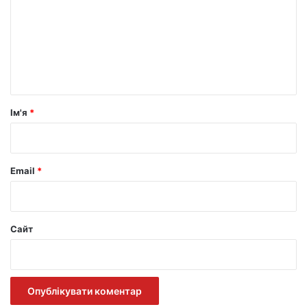
м
е
н
т
а
р
Ім'я
*
*
Email
*
Сайт