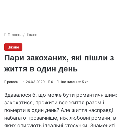
Головна
/
Цікаве
Цікаве
Пари закоханих, які пішли з
життя в один день
poradu
24.03.2020
0
Час читання: 5 хв
Здавалося б, що може бути романтичнішим:
закохатися, прожити все життя разом і
померти в один день? Але життя насправді
набагато прозаїчніше, ніж любовні романи, в
яких описують ідеальні стосунки. Знамениті