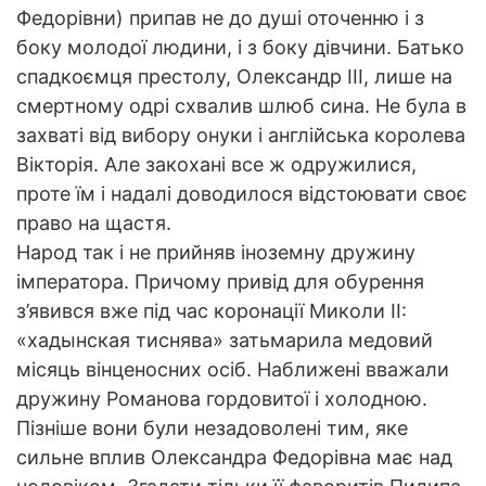
Федорівни) припав не до душі оточенню і з
боку молодої людини, і з боку дівчини. Батько
спадкоємця престолу, Олександр III, лише на
смертному одрі схвалив шлюб сина. Не була в
захваті від вибору онуки і англійська королева
Вікторія. Але закохані все ж одружилися,
проте їм і надалі доводилося відстоювати своє
право на щастя.
Народ так і не прийняв іноземну дружину
імператора. Причому привід для обурення
з’явився вже під час коронації Миколи II:
«хадынская тиснява» затьмарила медовий
місяць вінценосних осіб. Наближені вважали
дружину Романова гордовитої і холодною.
Пізніше вони були незадоволені тим, яке
сильне вплив Олександра Федорівна має над