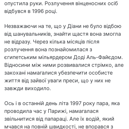
опустила руки. Розлучення вінценосних осіб
відбувся в 1996 році.
Незважаючи на те, що у Діани не було відбою
від шанувальників, знайти щастя вона змогла
не відразу. Через кілька місяців після
розлучення вона познайомилася з
єгипетським мільярдером Доді Аль-Файєдом.
Відносини між ними розвивалися стрімко, але
закохані намагалися убезпечити особисте
життя від зайвої уваги преси, що у них не
завжди виходило.
Ось і в останній день літа 1997 року пара, яка
проводила час у Парижі, намагалася
звільнитися від папараці. Але їх водій, який
мчався на повній швидкості, не впорався з