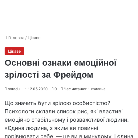
Головна
/
Цікаве
Цікаве
Основні ознаки емоційної
зрілості за Фрейдом
poradu
12.05.2020
0
Час читання: 1 хвилина
Що значить бути зрілою особистістю?
Психологи склали список рис, які властиві
емоційно стабільному і розважливої людини.
«Єдина людина, з яким ви повинні
порівнювати себе, — це ви в минулому. І єдина