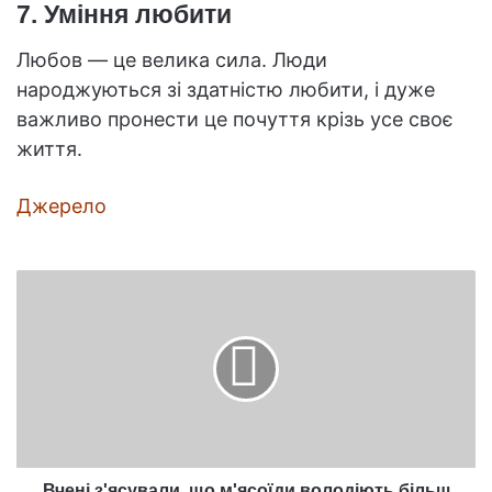
7. Уміння любити
Любов — це велика сила. Люди
народжуються зі здатністю любити, і дуже
важливо пронести це почуття крізь усе своє
життя.
Джерело
Вчені
з'ясували,
що
м'ясоїди
володіють
більш
міцною
психікою,
ніж
вегетаріанці
Вчені з'ясували, що м'ясоїди володіють більш