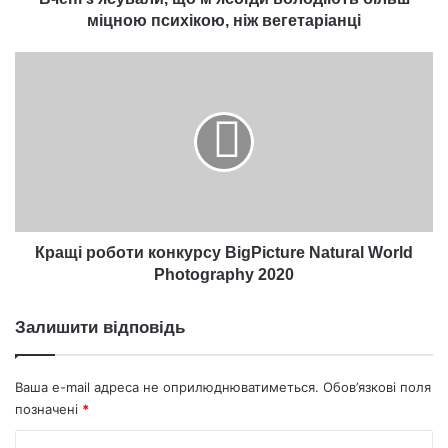
міцною психікою, ніж вегетаріанці
Кращі
роботи
конкурсу
BigPicture
Natural
World
Photography
2020
Кращі роботи конкурсу BigPicture Natural World
Photography 2020
Залишити відповідь
Ваша e-mail адреса не оприлюднюватиметься.
Обов’язкові поля
позначені
*
К