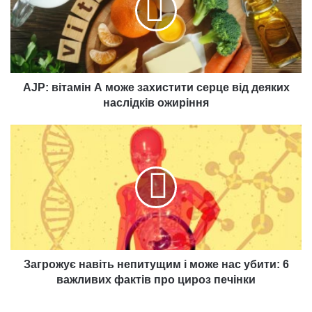
захистити
серце
від
деяких
наслідків
ожиріння
AJP: вітамін А може захистити серце від деяких
наслідків ожиріння
Загрожує
навіть
непитущим
і
може
нас
убити:
6
важливих
фактів
Загрожує навіть непитущим і може нас убити: 6
про
важливих фактів про цироз печінки
цироз
печінки