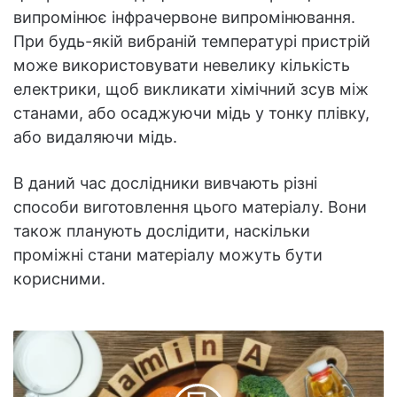
випромінює інфрачервоне випромінювання.
При будь-якій вибраній температурі пристрій
може використовувати невелику кількість
електрики, щоб викликати хімічний зсув між
станами, або осаджуючи мідь у тонку плівку,
або видаляючи мідь.
В даний час дослідники вивчають різні
способи виготовлення цього матеріалу. Вони
також планують дослідити, наскільки
проміжні стани матеріалу можуть бути
корисними.
AJP:
вітамін
А
може