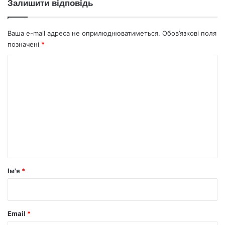
Залишити відповідь
Ваша e-mail адреса не оприлюднюватиметься.
Обов’язкові поля
позначені
*
К
о
м
е
н
т
а
р
Ім'я
*
*
Email
*