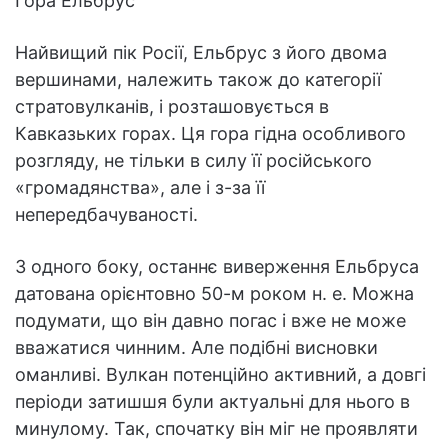
Гора Ельбрус
Найвищий пік Росії, Ельбрус з його двома
вершинами, належить також до категорії
стратовулканів, і розташовується в
Кавказьких горах. Ця гора гідна особливого
розгляду, не тільки в силу її російського
«громадянства», але і з-за її
непередбачуваності.
З одного боку, останнє виверження Ельбруса
датована орієнтовно 50-м роком н. е. Можна
подумати, що він давно погас і вже не може
вважатися чинним. Але подібні висновки
оманливі. Вулкан потенційно активний, а довгі
періоди затишшя були актуальні для нього в
минулому. Так, спочатку він міг не проявляти