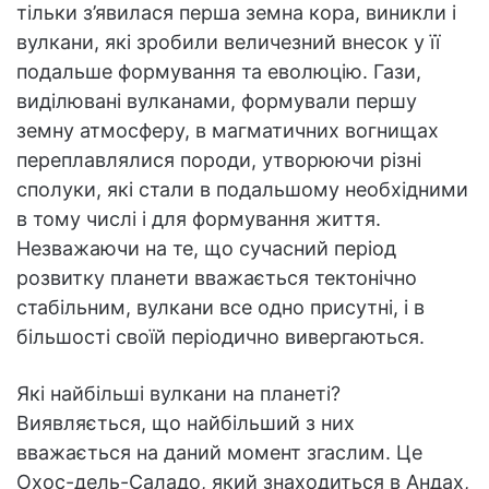
тільки з’явилася перша земна кора, виникли і
вулкани, які зробили величезний внесок у її
подальше формування та еволюцію. Гази,
виділювані вулканами, формували першу
земну атмосферу, в магматичних вогнищах
переплавлялися породи, утворюючи різні
сполуки, які стали в подальшому необхідними
в тому числі і для формування життя.
Незважаючи на те, що сучасний період
розвитку планети вважається тектонічно
стабільним, вулкани все одно присутні, і в
більшості своїй періодично вивергаються.
Які найбільші вулкани на планеті?
Виявляється, що найбільший з них
вважається на даний момент згаслим. Це
Охос-дель-Саладо, який знаходиться в Андах,