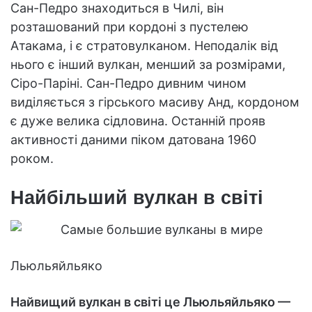
Сан-Педро знаходиться в Чилі, він
розташований при кордоні з пустелею
Атакама, і є стратовулканом. Неподалік від
нього є інший вулкан, менший за розмірами,
Сіро-Паріні. Сан-Педро дивним чином
виділяється з гірського масиву Анд, кордоном
є дуже велика сідловина. Останній прояв
активності даними піком датована 1960
роком.
Найбільший вулкан в світі
Льюльяйльяко
Найвищий вулкан в світі це Льюльяйльяко —