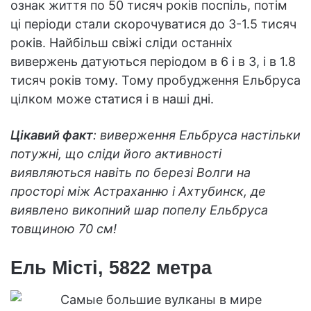
ознак життя по 50 тисяч років поспіль, потім
ці періоди стали скорочуватися до 3-1.5 тисяч
років. Найбільш свіжі сліди останніх
вивержень датуються періодом в 6 і в 3, і в 1.8
тисяч років тому. Тому пробудження Ельбруса
цілком може статися і в наші дні.
Цікавий факт
: виверження Ельбруса настільки
потужні, що сліди його активності
виявляються навіть по березі Волги на
просторі між Астраханню і Ахтубинск, де
виявлено викопний шар попелу Ельбруса
товщиною 70 см!
Ель Місті, 5822 метра