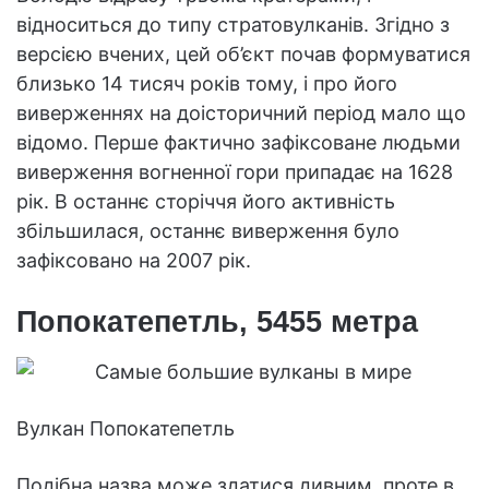
відноситься до типу стратовулканів. Згідно з
версією вчених, цей об’єкт почав формуватися
близько 14 тисяч років тому, і про його
виверженнях на доісторичний період мало що
відомо. Перше фактично зафіксоване людьми
виверження вогненної гори припадає на 1628
рік. В останнє сторіччя його активність
збільшилася, останнє виверження було
зафіксовано на 2007 рік.
Попокатепетль, 5455 метра
Вулкан Попокатепетль
Подібна назва може здатися дивним, проте в