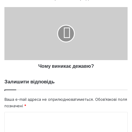
Чому
виникає
дежавю?
Чому виникає дежавю?
Залишити відповідь
Ваша e-mail адреса не оприлюднюватиметься.
Обов’язкові поля
позначені
*
К
о