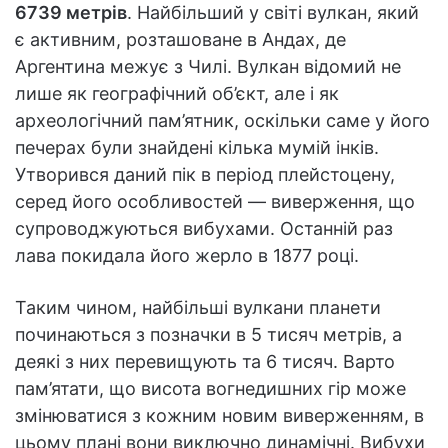
6739 метрів
. Найбільший у світі вулкан, який
є активним, розташоване в Андах, де
Аргентина межує з Чилі. Вулкан відомий не
лише як географічний об’єкт, але і як
археологічний пам’ятник, оскільки саме у його
печерах були знайдені кілька мумій інків.
Утворився даний пік в період плейстоцену,
серед його особливостей — виверження, що
супроводжуються вибухами. Останній раз
лава покидала його жерло в 1877 році.
Таким чином, найбільші вулкани планети
починаються з позначки в 5 тисяч метрів, а
деякі з них перевищують та 6 тисяч. Варто
пам’ятати, що висота вогнедишних гір може
змінюватися з кожним новим виверженням, в
цьому плані вони виключно динамічні. Вибухи