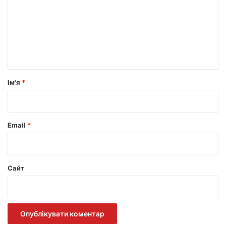
м
е
н
т
а
р
Ім'я
*
*
Email
*
Сайт