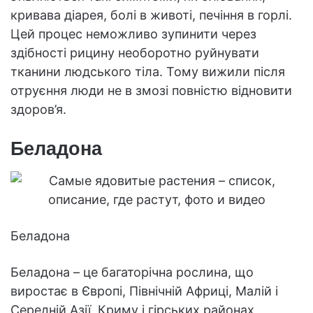
кривава діарея, болі в животі, печіння в горлі.
Цей процес неможливо зупинити через
здібності рицину необоротно руйнувати
тканини людського тіла. Тому вижили після
отруєння люди не в змозі повністю відновити
здоров’я.
Беладона
Беладона
Беладона – це багаторічна рослина, що
виростає в Європі, Північній Африці, Малій і
Середній Азії, Криму і гірських районах