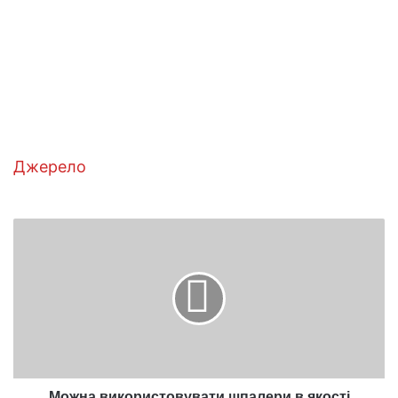
Джерело
Можна
використовувати
шпалери
в
якості
підлогового
покриття
Можна використовувати шпалери в якості