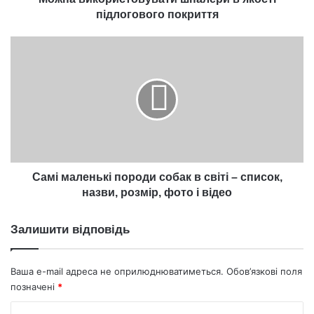
підлогового покриття
Самі
маленькі
породи
собак
в
світі
–
список,
назви,
розмір,
Самі маленькі породи собак в світі – список,
фото
назви, розмір, фото і відео
і
відео
Залишити відповідь
Ваша e-mail адреса не оприлюднюватиметься.
Обов’язкові поля
позначені
*
К