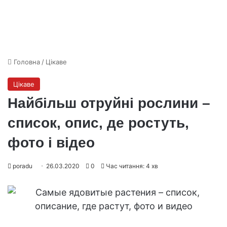
Головна
/
Цікаве
Цікаве
Найбільш отруйні рослини –
список, опис, де ростуть,
фото і відео
poradu
26.03.2020
0
Час читання: 4 хв