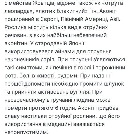
сімейства Жовтців, відоме також як «отрута
леопарда», «лютик блакитний» і ін. Аконіт
поширений в Європі, Північній Америці, Азії.
Рослина містить кілька видів отруйних
речовин, з яких найбільш небезпечний
аконітин. У стародавній Японії
використовувався айнами для отруєння
наконечників стріл. При отруєнні з’являються
такі симптоми, як печіння в горлі і порожнини
рота, болі в животі, судоми. При наданні
першої допомоги необхідно промити шлунок
та прийняти активоване вугілля. При
несвоєчасному втручанні людина може
померти протягом 6 годин. Аконіт придбав
славу настільки отруйної рослини, що його
використання в медицині вважається
неприпустимим.