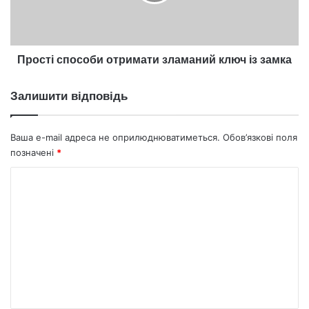
із
замка
Прості способи отримати зламаний ключ із замка
Залишити відповідь
Ваша e-mail адреса не оприлюднюватиметься.
Обов’язкові поля
позначені
*
К
о
м
е
н
т
а