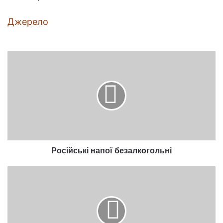
Джерело
Російські
напої
безалкогольні
Російські напої безалкогольні
Прості
способи
отримати
зламаний
ключ