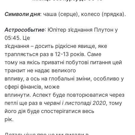
Символи дня
: чаша (серце), колесо (прядка).
Астрособытие
: Юпітер з’єднання Плутон у
05:45. Це
з’єднання – досить рідкісне явище, яке
трапляється раз в 12-13 років. Саме
тому на якісь приватні побутові питання цей
транзит не надає великого
впливу, а ось на глобальні зміни, особливо у
сфері фінансів, може
вплинути. Аспект буде повторюватися через
петлі ще раз в
червні і листопаді 2020
, тому
його дія буде спостерігатися весь
рік.
Детальніше про це ми писали в