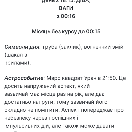
день з 18:15.
ДІВА
,
ВАГИ
з 00:16
Місяць без курсу до 00:15
Символи дня
: труба (заклик), вогненний змій
(шакал з
крилами).
Астрособытие
: Марс квадрат Уран в 21:50. Це
досить напружений аспект, який
зазвичай має місце раз на рік, але дає
достатньо напруги, тому зазвичай його
складно не помітити. Аспект попереджає про
небезпеку через поспішних і
імпульсивних дій, але також може давати