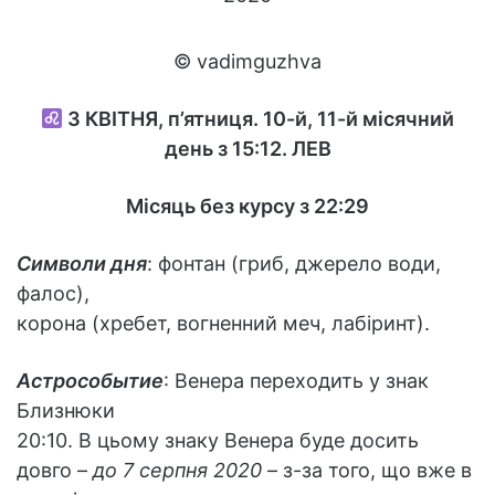
© vadimguzhva
3
КВІТНЯ, п’ятниця. 10-й, 11-й місячний
день з 15:12.
ЛЕВ
Місяць без курсу з 22:29
Символи дня
: фонтан (гриб, джерело води,
фалос),
корона (хребет, вогненний меч, лабіринт).
Астрособытие
: Венера переходить у знак
Близнюки
20:10. В цьому знаку Венера буде досить
довго –
до 7 серпня 2020
– з-за того, що вже в