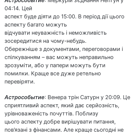
Астрособытие
: Меркурій з’єднання Нептун у
04:14. Цей
аспект буде діяти до 15:00. В період дії цього
аспекту багато можуть
відчувати неуважність і неможливість
зосередитися на чому-небудь.
Обережніше з документами, переговорами і
спілкуванням – вас можуть неправильно
зрозуміти, або у папери можуть бути
помилки. Краще все дуже ретельно
перевіряти.
Астрособытие
: Венера трін Сатурн у 20:09. Це
сприятливий аспект, який дає серйозність,
урівноваженість почуттів. Поблизу
цього аспекту добре вирішувати питання,
пов’язані з фінансами. Але краще сьогодні не