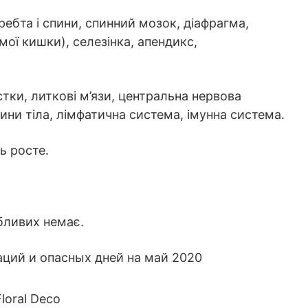
хребта і спини, спинний мозок, діафрагма,
ої кишки), селезінка, апендикс,
істки, литкові м’язи, центральна нервова
рідини тіла, лімфатична система, імунна система.
ь росте.
бливих немає.
loral Deco