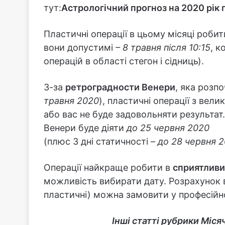
тут:
Астрологічний прогноз на 2020 рік п
Пластичні операції в цьому місяці роби
вони допустимі
– 8 травня після 10:15
, к
операцій в області стегон і сідниць).
З-за
ретроградности Венери
, яка розп
травня 2020
), пластичні операції з ве
або вас не буде задовольняти результат
Венери буде діяти
до 25 червня 2020
(плюс 3 дні статичності –
до 28 червня 
Операції найкраще робити в
сприятливи
можливість вибирати дату. Розрахунок 
пластичні) можна замовити у професійно
Інші статті рубрики Міс