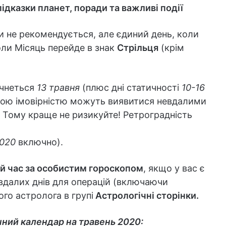
ідказки планет, поради та важливі події
ти не рекомендується, але єдиний день, коли
оли Місяць перейде в знак
Стрільця
(крім
очнеться
13 травня
(плюс дні статичності
10-16
ликою імовірністю можуть виявитися невдалими
. Тому краще не ризикуйте! Ретроградність
2020
включно).
й час за особистим гороскопом
, якщо у вас є
вдалих днів для операцій (включаючи
го астролога в групі
Астрологічні сторінки
.
ячний календар на травень 2020: