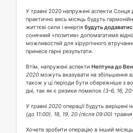
У травні
2020 напружені аспекти Сонця д
практично весь місяць будуть гармонійн
життєві сили і енергія
будуть додаватис
сонячний «позитив» допомагатиме відно
можливостей для хірургічного втручання
принесе гарні результати.
Втім, напружені аспекти
Нептуна до Вен
2020
можуть вказувати на збільшення ал
також у ці періоди бути обережніше з во
дні, так як є ризики помилок
(3-6, 16, 2
У травні 2020
операції будуть вирішені н
(до 11:00), 18, 19, 20 (після 09:00) травн
Хочете зробити операцію в інший місяць