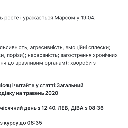
ць росте і уражається Марсом у 19:04.
ульсивність, агресивність, емоційні сплески;
ки, порізи); нервозність; загострення хронічних
ня до вразливим органам); хвороби з
сяці читайте у статті:
Загальний
зодіаку на травень 2020
 місячний день з 12:40.
ЛЕВ
,
ДІВА
з 08:36
з курсу до 08:35