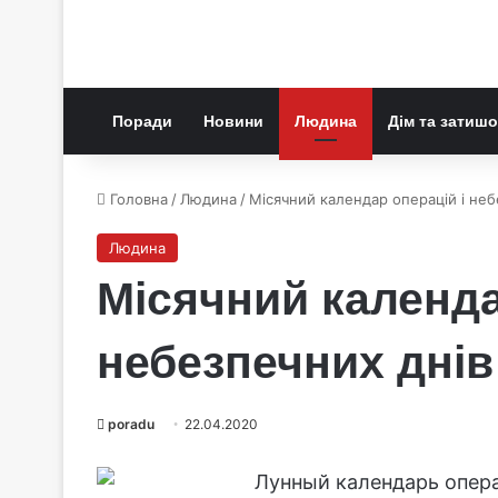
Поради
Новини
Людина
Дім та затишо
Головна
/
Людина
/
Місячний календар операцій і неб
Людина
Місячний календа
небезпечних днів
poradu
22.04.2020