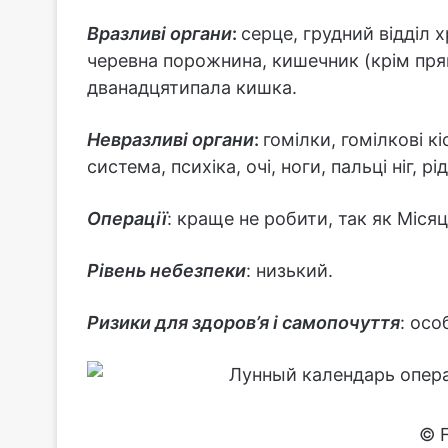
Вразливі органи
:
серце, грудний відділ 
черевна порожнина, кишечник (крім прям
дванадцятипала кишка.
Невразливі органи
:
гомілки, гомілкові к
система, психіка, очі, ноги, пальці ніг, 
Операції
: краще не робити, так як Місяц
Рівень небезпеки
: низький.
Ризики для здоров’я і самопочуття
: осо
© F