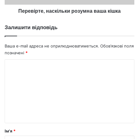
Перевірте, наскільки розумна ваша кішка
Залишити відповідь
Ваша e-mail адреса не оприлюднюватиметься.
Обов’язкові поля
позначені
*
К
о
м
е
н
т
а
р
Ім'я
*
*