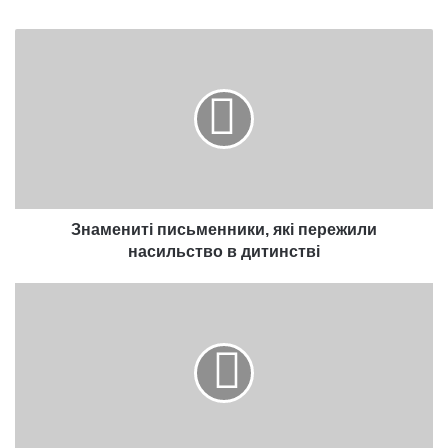
Знамениті
письменники,
які
пережили
насильство
в
дитинстві
Знамениті письменники, які пережили
насильство в дитинстві
Перевірте,
наскільки
розумна
ваша
кішка