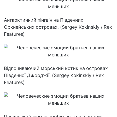
Антарктичний пінгвін на Південних
Оркнейських островах. (Sergey Kokinskiy / Rex
Features)
Відпочиваючий морський котик на островах
Південної Джорджії. (Sergey Kokinskiy / Rex
Features)
Папуанский пінгвін пробирається в шторм