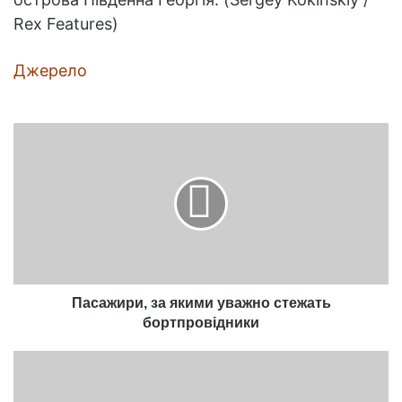
Rex Features)
Джерело
Пасажири,
за
якими
уважно
стежать
бортпровідники
Пасажири, за якими уважно стежать
бортпровідники
Чи
небезпечні
патрони