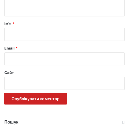
т
а
р
Ім'я
*
*
Email
*
Сайт
Пошук