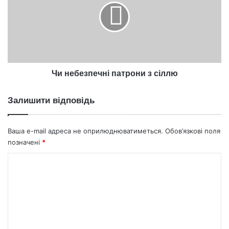
з
сіллю
Чи небезпечні патрони з сіллю
Залишити відповідь
Ваша e-mail адреса не оприлюднюватиметься.
Обов’язкові поля
позначені
*
К
о
м
е
н