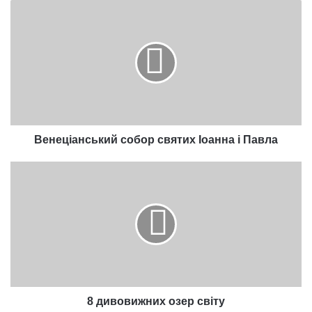
Венеціанський
собор
святих
Іоанна
і
Павла
Венеціанський собор святих Іоанна і Павла
8
дивовижних
озер
світу
8 дивовижних озер світу