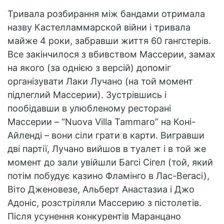
Тривала розбирання між бандами отримала
назву Кастелламмарской війни і тривала
майже 4 роки, забравши життя 60 гангстерів.
Все закінчилося з вбивством Массерии, замах
на якого (за однією з версій) допоміг
організувати Лаки Лучано (на той момент
підлеглий Массерии). Зустрівшись і
пообідавши в улюбленому ресторані
Массерии – “Nuova Villa Tammaro” на Коні-
Айленді – вони сіли грати в карти. Вигравши
дві партії, Лучано вийшов в туалет і в той же
момент до зали увійшли Багсі Сігел (той, який
потім побудує казино Фламінго в Лас-Вегасі),
Віто Дженовезе, Альберт Анастазиа і Джо
Адоніс, розстріляли Массерию з пістолетів.
Після усунення конкурентів Маранцано