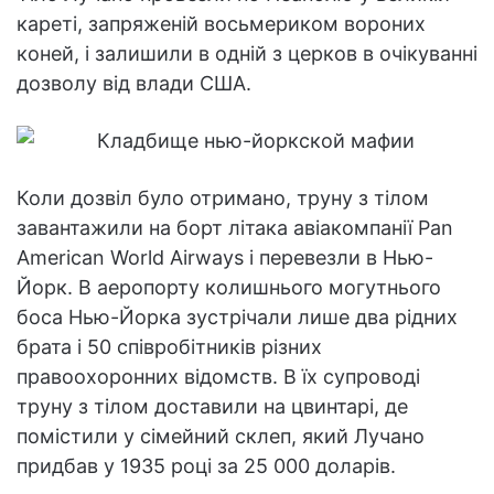
кареті, запряженій восьмериком вороних
коней, і залишили в одній з церков в очікуванні
дозволу від влади США.
Коли дозвіл було отримано, труну з тілом
завантажили на борт літака авіакомпанії Pan
American World Airways і перевезли в Нью-
Йорк. В аеропорту колишнього могутнього
боса Нью-Йорка зустрічали лише два рідних
брата і 50 співробітників різних
правоохоронних відомств. В їх супроводі
труну з тілом доставили на цвинтарі, де
помістили у сімейний склеп, який Лучано
придбав у 1935 році за 25 000 доларів.