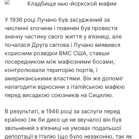
У 1936 році Лучано був засуджений за
численні злочини і повинен був провести
значну частину свого життя у в’язниці, але
почалася Друга світова і Лучано виявився
корисним розвідки ВМС США, ставши
посередником між мафіозними босами,
контролювали територію портів, і
американськими властями. Він же допоміг
налагодити відносини з італійською мафією
перед висадкою союзників на Сицилію.
В результаті, в 1946 році за заслуги перед
країною (як би дико це не звучало) він був
звільнений з в’язниці на умовах подальшої
депортації в Італію (що було незаконно, так як