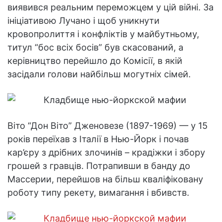
виявився реальним переможцем у цій війні. За
ініціативою Лучано і щоб уникнути
кровопролиття і конфліктів у майбутньому,
титул “бос всіх босів” був скасований, а
керівництво перейшло до Комісії, в якій
засідали голови найбільш могутніх сімей.
Віто “Дон Віто” Дженовезе (1897-1969) — у 15
років переїхав з Італії в Нью-Йорк і почав
кар’єру з дрібних злочинів – крадіжки і збору
грошей з гравців. Потрапивши в банду до
Массерии, перейшов на більш кваліфіковану
роботу типу рекету, вимагання і вбивств.