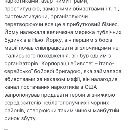
наркотиками, азартними іграми,
проституцією, замовними вбивствами і т. п.,
систематизуючи, організовуючи і
перетворюючи все це в прибутковий бізнес.
Йому належала величезна мережа публічних
будинків в Нью-Йорку, він першим з босів
мафії почав співпрацювати зі злочинцями не
італійського походження, він був одним з
організаторів “Корпорації вбивств” – італо-
єврейської бойової бригадою, яка займалася
вбивствами за наказом мафії, він налагодив
канал постачання наркотиків в США і
запропонував продавати героїн зі знижкою
серед жителів неблагополучних і чорних
районів, створюючи таким чином майбутній
ринок збуту.