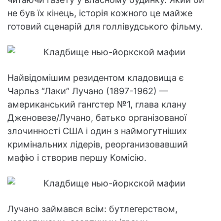
не був їх кінець, історія кожного це майже
готовий сценарій для голлівудського фільму.
Найвідомішим резидентом кладовища є
Чарльз “Лаки” Лучано (1897-1962) —
американський гангстер №1, глава клану
Дженовезе/Лучано, батько організованої
злочинності США і один з наймогутніших
кримінальних лідерів, реорганизовавший
мафію і створив першу Комісію.
Лучано займався всім: бутлегерством,