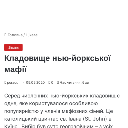
Головна
/
Цікаве
Цікаве
Кладовище нью-йоркської
мафії
poradu
09.05.2020
0
Час читання: 6 хв
Серед численних нью-йоркських кладовищ є
одне, яке користувалося особливою
популярністю у членів мафіозних сімей. Це
католицький цвинтар св. Івана (St. John) в
Куїнсі. Вибір був суто географічним – з усіх