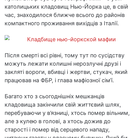
католицьких кладовищ Нью-Йорка це, в свій
час, знаходилося ближче всього до районів
компактного проживання вихідців з Італії.
Після смерті всі рівні, тому тут по сусідству
можуть лежати колишні нерозлучні друзі і
закляті вороги, вбивці і жертви, стукач, який
працював на ФБР, і глава мафіозної сім’ї.
Багато хто з сьогоднішніх мешканців
кладовища закінчили свій життєвий шлях,
перебуваючи у в’язниці, хтось помер вільним,
але з кулею в голові, а хтось дожив до
старості і помер від серцевого нападу,
читаючи газету у власному будинку. Який би