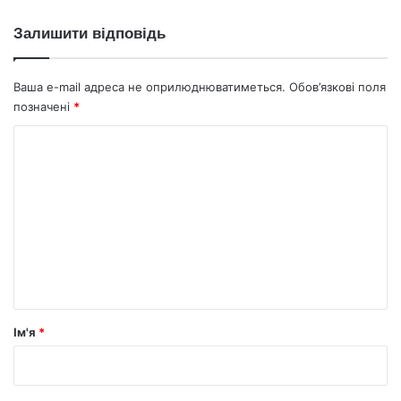
Залишити відповідь
Ваша e-mail адреса не оприлюднюватиметься.
Обов’язкові поля
позначені
*
К
о
м
е
н
т
а
р
Ім'я
*
*