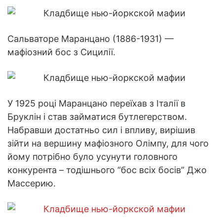
Сальваторе Маранцано (1886-1931) —
мафіозний бос з Сицилії.
У 1925 році Маранцано переїхав з Італії в
Бруклін і став займатися бутлегерством.
Набравши достатньо сил і впливу, вирішив
зійти на вершину мафіозного Олімпу, для чого
йому потрібно було усунути головного
конкурента – тодішнього “бос всіх босів” Джо
Массерию.