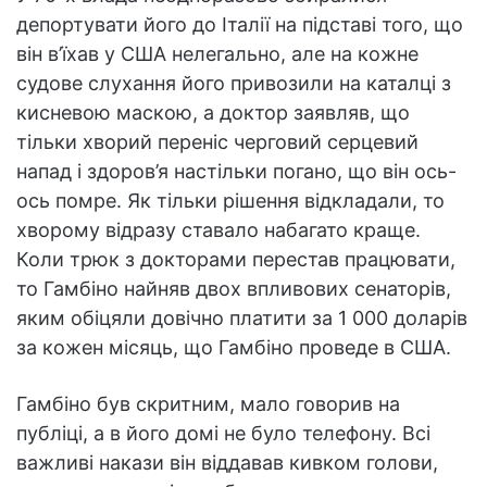
депортувати його до Італії на підставі того, що
він в’їхав у США нелегально, але на кожне
судове слухання його привозили на каталці з
кисневою маскою, а доктор заявляв, що
тільки хворий переніс черговий серцевий
напад і здоров’я настільки погано, що він ось-
ось помре. Як тільки рішення відкладали, то
хворому відразу ставало набагато краще.
Коли трюк з докторами перестав працювати,
то Гамбіно найняв двох впливових сенаторів,
яким обіцяли довічно платити за 1 000 доларів
за кожен місяць, що Гамбіно проведе в США.
Гамбіно був скритним, мало говорив на
публіці, а в його домі не було телефону. Всі
важливі накази він віддавав кивком голови,