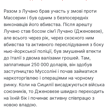
Разом з Лучано брав участь у змові проти
Массерии і був одним з безпосередніх
виконавців його вбивства. Після арешту
Лучано став босом сім’ї Лучано (Дженовезе),
але всього через рік, через скоєного ним
вбивства та активного переслідування з боку
нью-йоркської поліції, був змушений втекти
до Італії з двома валізами грошей. Там,
заплативши 250 000 доларів, він здобув
заступництво Муссоліні і почав займатися
наркоторгівлею і операціями на чорному
ринку. Коли на Сицилії висаджуються війська
союзників, то Дженовезе швидко переходить
на їхній бік і починає активну співпрацю з
новою владою.