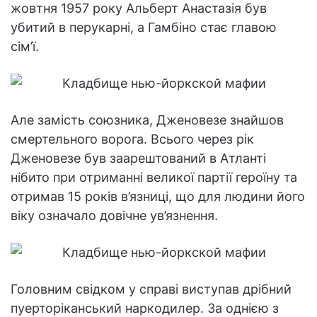
жовтня 1957 року Альберт Анастазія був
убитий в перукарні, а Гамбіно стає главою
сім’ї.
Але замість союзника, Дженовезе знайшов
смертельного ворога. Всього через рік
Дженовезе був заарештований в Атланті
нібито при отриманні великої партії героїну та
отримав 15 років в’язниці, що для людини його
віку означало довічне ув’язнення.
Головним свідком у справі виступав дрібний
пуерторіканський наркодилер. За однією з