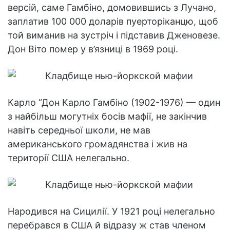
версій, саме Гамбіно, домовившись з Лучано,
заплатив 100 000 доларів пуерторіканцю, щоб
той виманив на зустріч і підставив Дженовезе.
Дон Віто помер у в’язниці в 1969 році.
Карло “Дон Карло Гамбіно (1902-1976) — один
з найбільш могутніх босів мафії, не закінчив
навіть середньої школи, не мав
американського громадянства і жив на
території США нелегально.
Народився на Сицилії. У 1921 році нелегально
перебрався в США й відразу ж став членом