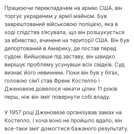
Працюючи перекладачем на армію США, він
торгує украденим у армії майном. Був
заарештований військовою поліцією, яка в
ході слідства з’ясувала, що він розшукується
за вбивство, вчинене на території США. Він був
депортований в Америку, де постав перед
судом. Вийшовши під заставу, він швидко
вирішує проблему усунувши всіх свідків. Суд
визнає його невинним. Поки він був у бігах,
головою сім’ї став Френк Костелло і
Дженовезе довелося чекати цілих 11 років
перш, ніж він зміг повернути собі владу.
У 1957 році Дженовезе організував замах на
Костелло, і хоча воно не пройшло вдало, він
все-таки зміг домогтися бажаного результату.