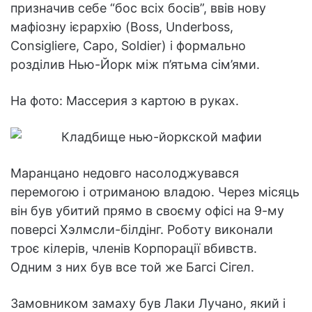
призначив себе “бос всіх босів”, ввів нову
мафіозну ієрархію (Boss, Underboss,
Consigliere, Capo, Soldier) і формально
розділив Нью-Йорк між п’ятьма сім’ями.
На фото: Массерия з картою в руках.
Маранцано недовго насолоджувався
перемогою і отриманою владою. Через місяць
він був убитий прямо в своєму офісі на 9-му
поверсі Хэлмсли-білдінг. Роботу виконали
троє кілерів, членів Корпорації вбивств.
Одним з них був все той же Багсі Сігел.
Замовником замаху був Лаки Лучано, який і