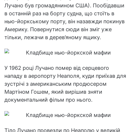
Лучано був громадянином США). Пообідавши
в останній раз на борту судна, що стоїть в
нью-йоркському порту, він назавжди покинув
Америку. Повернутися сюди він зміг уже
тільки, лежачи в дерев’яному ящику.
У 1962 році Лучано помер від серцевого
нападу в аеропорту Неаполя, куди приїхав для
зустрічі з американським продюсером
Мартіном Гошем, який вирішив зняти
документальний фільм про нього.
Тіло Лучано провезли по Неаполю у великій