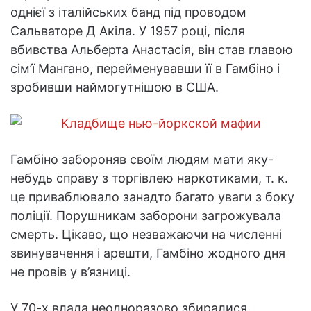
однієї з італійських банд під проводом
Сальваторе Д Акіла. У 1957 році, після
вбивства Альберта Анастасія, він став главою
сім’ї Мангано, перейменувавши її в Гамбіно і
зробивши наймогутнішою в США.
Гамбіно забороняв своїм людям мати яку-
небудь справу з торгівлею наркотиками, т. к.
це приваблювало занадто багато уваги з боку
поліції. Порушникам заборони загрожувала
смерть. Цікаво, що незважаючи на численні
звинувачення і арешти, Гамбіно жодного дня
не провів у в’язниці.
У 70-х влада неодноразово збиралися