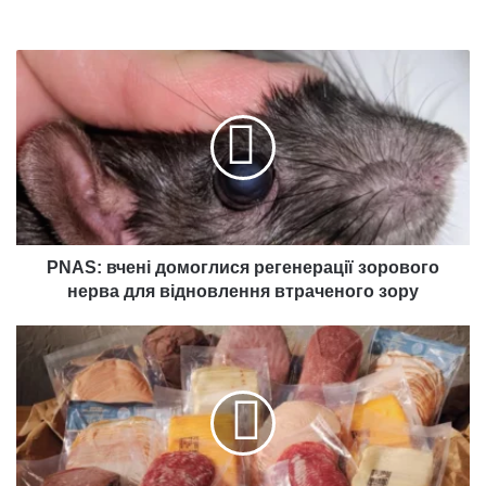
PNAS:
вчені
домоглися
регенерації
зорового
нерва
для
відновлення
втраченого
зору
PNAS: вчені домоглися регенерації зорового
нерва для відновлення втраченого зору
Що
зберігає
вакуумне
пакування?