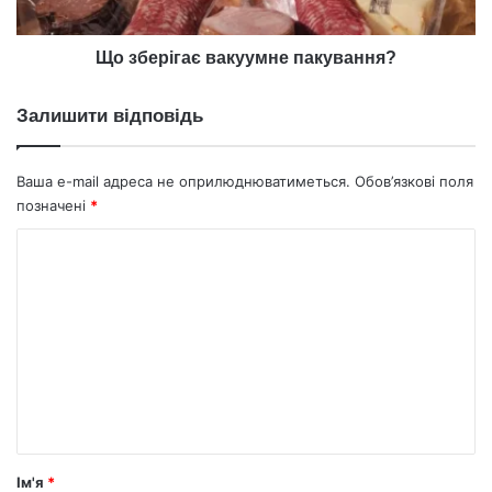
Що зберігає вакуумне пакування?
Залишити відповідь
Ваша e-mail адреса не оприлюднюватиметься.
Обов’язкові поля
позначені
*
К
о
м
е
н
т
а
р
Ім'я
*