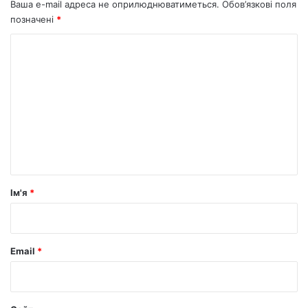
Ваша e-mail адреса не оприлюднюватиметься.
Обов’язкові поля
позначені
*
К
о
м
е
н
т
а
р
Ім'я
*
*
Email
*