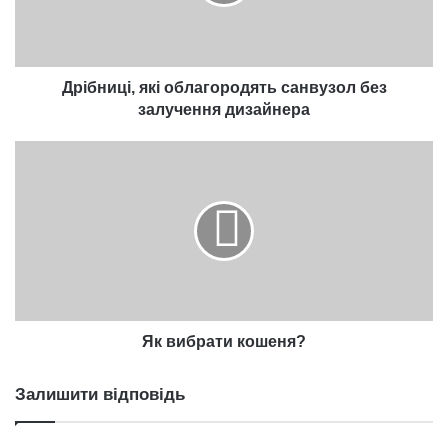
залучення
дизайнера
Дрібниці, які облагородять санвузол без
залучення дизайнера
Як
вибрати
кошеня?
Як вибрати кошеня?
Залишити відповідь