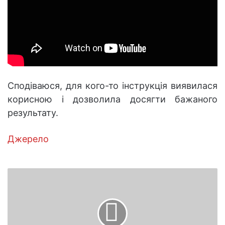
Сподіваюся, для кого-то інструкція виявилася
корисною і дозволила досягти бажаного
результату.
Джерело
Дрібниці,
які
облагородять
санвузол
без