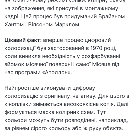
автоматичному режимі копіює колірну схему
на зображення, які присутні в монтажному
кадрі. Цей процес був придуманий Брайаном
Хантом і Вілсоном Марклом.
Цікавий факт
: вперше процес цифровий
колоризації був застосований в 1970 році,
коли виникла необхідність у розфарбуванні
зйомок місячної поверхні і самої Місяця під
час програми «Аполлон».
Найпростіше виконувати цифрову
колоризацію з оригіналу-негативу. Для цього з
кіноплівки знімається високоякісна копія. Далі
формується маска колірних схем. Тут
кольори можуть бути розподілені, наприклад,
за рівнем сірого кольору або ж руху об’єкта.