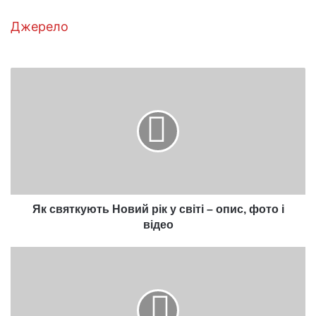
Джерело
Як
святкують
Новий
рік
у
світі
–
опис,
фото
і
Як святкують Новий рік у світі – опис, фото і
відео
відео
Правда
і
міфи
про
грип