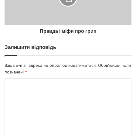
Правда і міфи про грип
Залишити відповідь
Ваша e-mail адреса не оприлюднюватиметься.
Обов’язкові поля
позначені
*
К
о
м
е
н
т