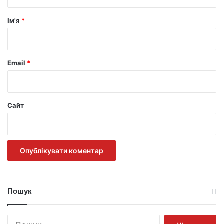
а
р
Ім'я
*
*
Email
*
Сайт
Пошук
Пошук: