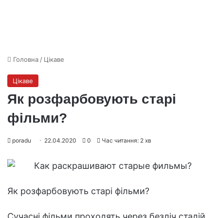
Головна
/
Цікаве
Цікаве
Як розфарбовують старі
фільми?
poradu
22.04.2020
0
Час читання: 2 хв
Як розфарбовують старі фільми?
Сучасні фільми проходять через безліч стадій