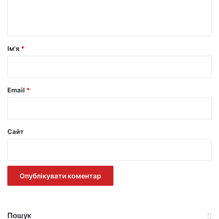
н
т
а
р
Ім'я
*
*
Email
*
Сайт
Пошук