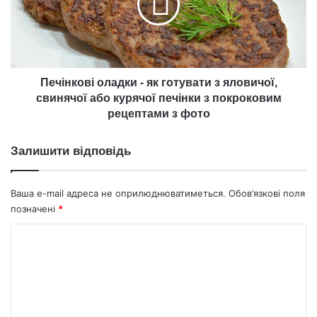
готувати
з
яловичої,
свинячої
або
курячої
Печінкові оладки - як готувати з яловичої,
печінки
свинячої або курячої печінки з покроковим
з
рецептами з фото
покроковим
рецептами
Залишити відповідь
з
фото
Ваша e-mail адреса не оприлюднюватиметься.
Обов’язкові поля
позначені
*
К
о
м
е