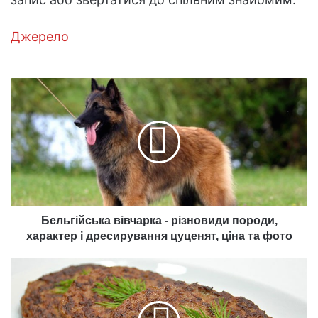
Джерело
Бельгійська
вівчарка
-
різновиди
породи,
характер
і
дресирування
цуценят,
ціна
Бельгійська вівчарка - різновиди породи,
та
характер і дресирування цуценят, ціна та фото
фото
Печінкові
оладки
-
як