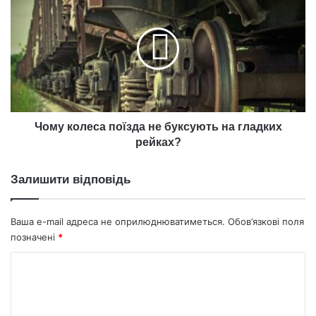
колеса
поїзда
не
буксують
на
гладких
рейках?
Чому колеса поїзда не буксують на гладких
рейках?
Залишити відповідь
Ваша e-mail адреса не оприлюднюватиметься.
Обов’язкові поля
позначені
*
К
о
м