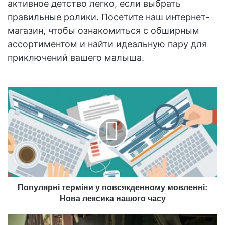
активное детство легко, если выбрать
правильные ролики. Посетите наш интернет-
магазин, чтобы ознакомиться с обширным
ассортиментом и найти идеальную пару для
приключений вашего малыша.
Популярні
терміни
у
повсякденному
мовленні:
Нова
лексика
нашого
часу
Популярні терміни у повсякденному мовленні:
Нова лексика нашого часу
Чому