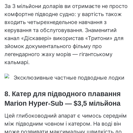
За 3 мільйони доларів ви отримаєте не просто
комфортне підводне судно: у вартість також
входить четырехнедельное навчання з
керування та обслуговування. Знаменитий
канал «Діскавері» використав «Тритони» для
зйомок документального фільму про
легендарного жаху морів — гігантському
кальмарі.
8. Катер для підводного плавання
Marion Hyper-Sub — $3,5 мільйона
Цей глибоководний апарат є чимось середнім
між підводним човном і катером. На воді він
може розвивати максимальну швидкість до