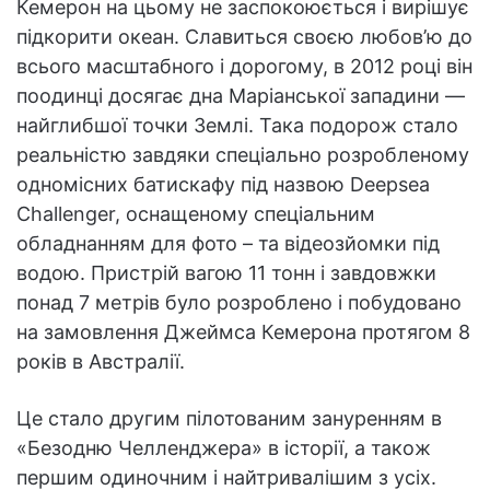
Кемерон на цьому не заспокоюється і вирішує
підкорити океан. Славиться своєю любов’ю до
всього масштабного і дорогому, в 2012 році він
поодинці досягає дна Маріанської западини —
найглибшої точки Землі. Така подорож стало
реальністю завдяки спеціально розробленому
одномісних батискафу під назвою Deepsea
Challenger, оснащеному спеціальним
обладнанням для фото – та відеозйомки під
водою. Пристрій вагою 11 тонн і завдовжки
понад 7 метрів було розроблено і побудовано
на замовлення Джеймса Кемерона протягом 8
років в Австралії.
Це стало другим пілотованим зануренням в
«Безодню Челленджера» в історії, а також
першим одиночним і найтривалішим з усіх.