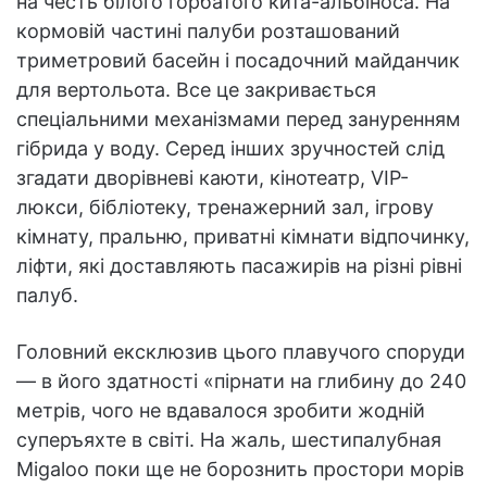
на честь білого горбатого кита-альбіноса. На
кормовій частині палуби розташований
триметровий басейн і посадочний майданчик
для вертольота. Все це закривається
спеціальними механізмами перед зануренням
гібрида у воду. Серед інших зручностей слід
згадати дворівневі каюти, кінотеатр, VIP-
люкси, бібліотеку, тренажерний зал, ігрову
кімнату, пральню, приватні кімнати відпочинку,
ліфти, які доставляють пасажирів на різні рівні
палуб.
Головний ексклюзив цього плавучого споруди
— в його здатності «пірнати на глибину до 240
метрів, чого не вдавалося зробити жодній
суперъяхте в світі. На жаль, шестипалубная
Migaloo поки ще не борознить простори морів