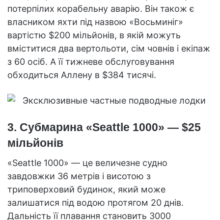
потерпілих корабельну аварію. Він також є
власником яхти під назвою «Восьминіг»
вартістю $200 мільйонів, в якій можуть
вміститися два вертольоти, сім човнів і екіпаж
з 60 осіб. А її тижневе обслуговування
обходиться Аллену в $384 тисячі.
3. Субмарина «Seattle 1000» — $25
мільйонів
«Seattle 1000» — це величезне судно
завдовжки 36 метрів і висотою з
триповерховий будинок, який може
залишатися під водою протягом 20 днів.
Дальність її плавання становить 3000