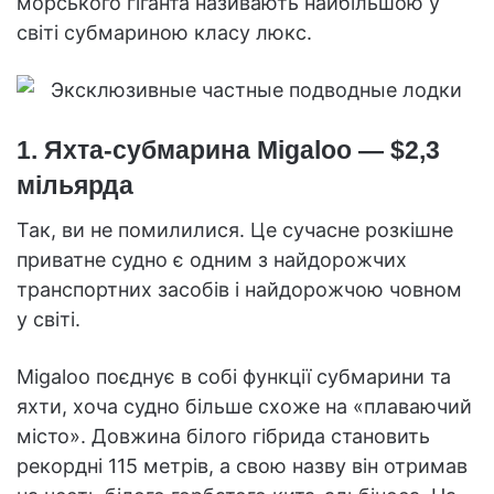
морського гіганта називають найбільшою у
світі субмариною класу люкс.
1. Яхта-субмарина Migaloo — $2,3
мільярда
Так, ви не помилилися. Це сучасне розкішне
приватне судно є одним з найдорожчих
транспортних засобів і найдорожчою човном
у світі.
Migaloo поєднує в собі функції субмарини та
яхти, хоча судно більше схоже на «плаваючий
місто». Довжина білого гібрида становить
рекордні 115 метрів, а свою назву він отримав