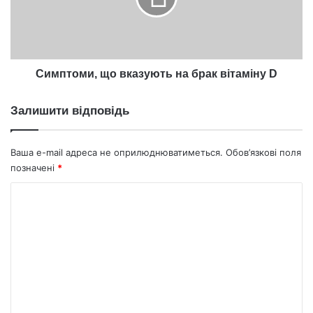
вітаміну
D
Симптоми, що вказують на брак вітаміну D
Залишити відповідь
Ваша e-mail адреса не оприлюднюватиметься.
Обов’язкові поля
позначені
*
К
о
м
е
н
т