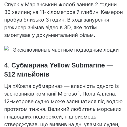
Спуск у Маріанський жолоб зайняв 2 години
36 хвилин; на 11-кілометровій глибині Кемерон
пробув близько 3 годин. В ході занурення
режисер знімав відео в 3D, яке потім
змонтував у документальний фільм.
4. Субмарина Yellow Submarine —
$12 мільйонів
Ця «Жовта субмарина» — власність одного із
засновників компанії Microsoft Пола Аллена.
12-метрове судно може залишатися під водою
протягом тижня. Великий любитель морських
і підводних подорожей, підприємець
стверджував, що виявив на дні уламки суден,