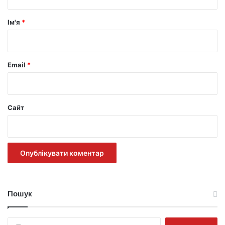
а
р
Ім'я
*
*
Email
*
Сайт
Пошук
Пошук: