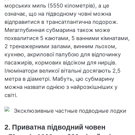
морських миль (5550 кілометрів), а це
означає, що на підводному човні можна
відправитися в трансатлантична подорож.
Мегаглубинная субмарина також може
похвалитися 5 каютами, 5 ванними кімнатами,
2 тренажерними залами, винним льохом,
кухнею, акрилової палубою для відпочинку
пасажирів, кормових відсіком для нирців.
Ілюмінатори великої вітальні досягають 2,5
метра в діаметрі. Мабуть, цю субмарину
можна назвати однією з найрозкішніших у
світі.
2. Приватна підводний човен