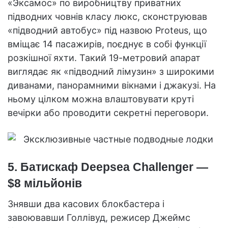
«Эксамос» по виробництву приватних
підводних човнів класу люкс, сконструював
«підводний автобус» під назвою Proteus, що
вміщає 14 пасажирів, поєднує в собі функції
розкішної яхти. Такий 19-метровий апарат
виглядає як «підводний лімузин» з широкими
диванами, панорамними вікнами і джакузі. На
ньому цілком можна влаштовувати круті
вечірки або проводити секретні переговори.
5. Батискаф Deepsea Challenger —
$8 мільйонів
Знявши два касових блокбастера і
завоювавши Голлівуд, режисер Джеймс