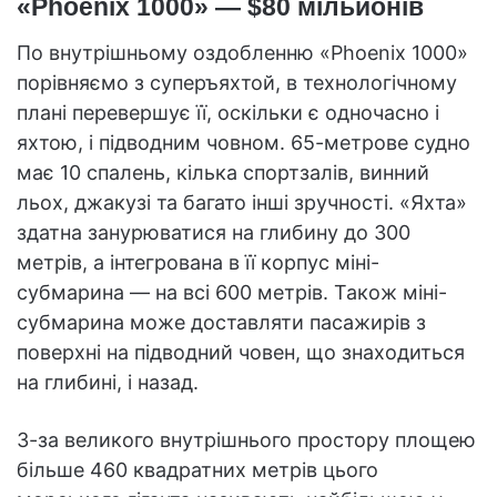
«Phoenix 1000» — $80 мільйонів
По внутрішньому оздобленню «Phoenix 1000»
порівняємо з суперъяхтой, в технологічному
плані перевершує її, оскільки є одночасно і
яхтою, і підводним човном. 65-метрове судно
має 10 спалень, кілька спортзалів, винний
льох, джакузі та багато інші зручності. «Яхта»
здатна занурюватися на глибину до 300
метрів, а інтегрована в її корпус міні-
субмарина — на всі 600 метрів. Також міні-
субмарина може доставляти пасажирів з
поверхні на підводний човен, що знаходиться
на глибині, і назад.
З-за великого внутрішнього простору площею
більше 460 квадратних метрів цього