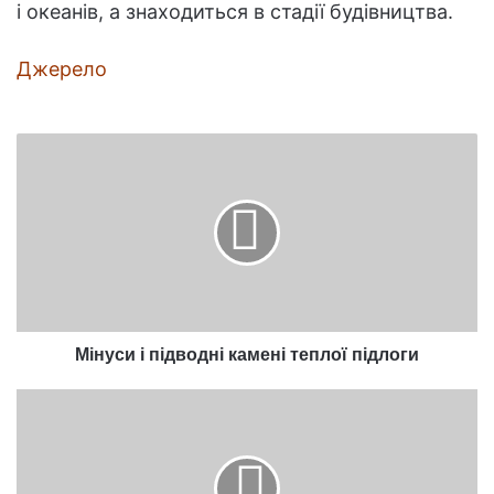
і океанів, а знаходиться в стадії будівництва.
Джерело
Мінуси
і
підводні
камені
теплої
підлоги
Мінуси і підводні камені теплої підлоги
Симптоми,
що
вказують
на
брак