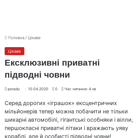
Головна
/
Цікаве
Цікаве
Ексклюзивні приватні
підводні човни
poradu
10.04.2020
0
Час читання: 4 хв
Серед дорогих «іграшок» ексцентричних
мільйонерів тепер можна побачити не тільки
шикарні автомобілі, гігантські особняки і вілли,
першокласні приватні літаки і вражають уяву
кораблі, але й особисті підводні човни!