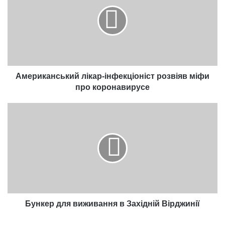
інфекціоніст
розвіяв
міфи
про
коронавирусе
Американський лікар-інфекціоніст розвіяв міфи
про коронавирусе
Бункер
для
виживання
в
Західній
Вірджинії
Бункер для виживання в Західній Вірджинії