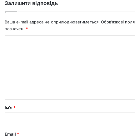
Залишити відповідь
Ваша e-mail адреса не оприлюднюватиметься.
Обов’язкові поля
позначені
*
К
о
м
е
н
т
а
р
Ім'я
*
*
Email
*