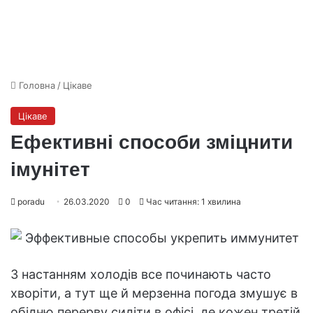
Головна
/
Цікаве
Цікаве
Ефективні способи зміцнити
імунітет
poradu
26.03.2020
0
Час читання: 1 хвилина
З настанням холодів все починають часто
хворіти, а тут ще й мерзенна погода змушує в
обідню перерву сидіти в офісі, де кожен третій