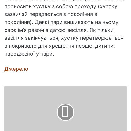
проносить хустку з собою проходу (хустку
зазвичай передається з покоління в
покоління). Деякі пари вишивають на ньому
своє ім’я разом з датою весілля. Як тільки
весілля закінчується, хустку перетворюється
в покривало для хрещення першої дитини,
народженої у пари.
Джерело
За
кадром
фільму
«П'ятий
елемент»