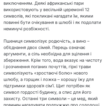
виключенням. Деякі африканські пари
використовують у весільній церемонії 12
символів, які покликані нагадати їм, якими
повинні бути очікування в шлюбі і як подолати
неминучі розбіжності.
Пшениця символізує родючість, а вино –
об’єднання двох сімей. Перець означає
аргументи, а сіль необхідна для зцілення і
збереження. Крім того, вода вказує на чистоту
і розчинення поганих почуттів, гіркі трави
символізують «зростаючі болю» нового
шлюбу, а горщик і ложка – хорошу їжу для
підтримки здоров’я сім’ї. Щит потрібен як
символ гордості будинку, а спис для його
захисту. Останні три символи – це мед, який
повинен нагадувати подружжю про солодощі