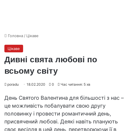
Головна
/
Цікаве
Цікаве
Дивні свята любові по
всьому світу
poradu
18.02.2020
0
Час читання: 5 хв
День Святого Валентина для більшості з нас –
це можливість побалувати свою другу
половинку і провести романтичний день,
присвячений любові. Деякі навіть планують
своє весілля в цей день, перетворюючи її в