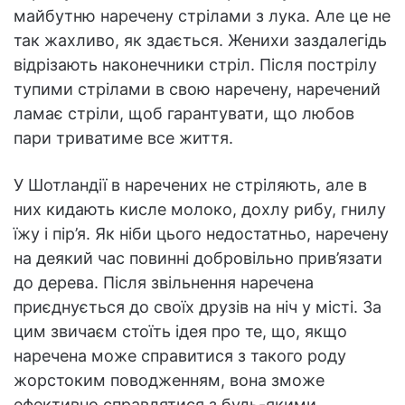
майбутню наречену стрілами з лука. Але це не
так жахливо, як здається. Женихи заздалегідь
відрізають наконечники стріл. Після пострілу
тупими стрілами в свою наречену, наречений
ламає стріли, щоб гарантувати, що любов
пари триватиме все життя.
У Шотландії в наречених не стріляють, але в
них кидають кисле молоко, дохлу рибу, гнилу
їжу і пір’я. Як ніби цього недостатньо, наречену
на деякий час повинні добровільно прив’язати
до дерева. Після звільнення наречена
приєднується до своїх друзів на ніч у місті. За
цим звичаєм стоїть ідея про те, що, якщо
наречена може справитися з такого роду
жорстоким поводженням, вона зможе
ефективно справлятися з будь-якими