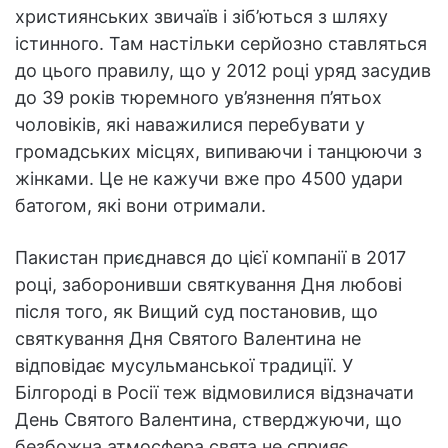
християнських звичаїв і зіб’ються з шляху
істинного. Там настільки серйозно ставляться
до цього правилу, що у 2012 році уряд засудив
до 39 років тюремного ув’язнення п’ятьох
чоловіків, які наважилися перебувати у
громадських місцях, випиваючи і танцюючи з
жінками. Це не кажучи вже про 4500 удари
батогом, які вони отримали.
Пакистан приєднався до цієї компанії в 2017
році, заборонивши святкування Дня любові
після того, як Вищий суд постановив, що
святкування Дня Святого Валентина не
відповідає мусульманської традиції. У
Білгороді в Росії теж відмовилися відзначати
День Святого Валентина, стверджуючи, що
безбожна атмосфера свята не сприяє