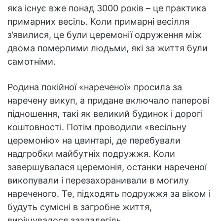
яка існує вже понад 3000 років – це практика
примарних весіль. Коли примарні весілля
з’явилися, це були церемонії одруження між
двома померлими людьми, які за життя були
самотніми.
Родина покійної «нареченої» просила за
наречену викуп, а придане включало паперові
підношення, такі як великий будинок і дорогі
коштовності. Потім проводили «весільну
церемонію» на цвинтарі, де перебували
надгробки майбутніх подружжя. Коли
завершувалася церемонія, останки нареченої
викопували і перезахоранивали в могилу
нареченого. Те, підходять подружжя за віком і
будуть сумісні в загробне життя,
вирішувалося заздалегідь.