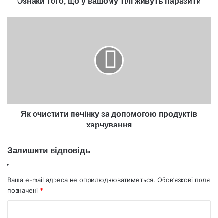
Ознаки того, що у вашому тілі живуть паразити
Як
очистити
печінку
за
допомогою
продуктів
харчування
Як очистити печінку за допомогою продуктів
харчування
Залишити відповідь
Ваша e-mail адреса не оприлюднюватиметься.
Обов’язкові поля
позначені
*
К