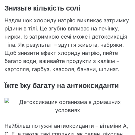
Знизьте кількість солі
Надлишок хлориду натрію викликає затримку
рідини в тілі. Це згубно впливає на печінку,
нирки. Із затримкою сечі може і детоксикація
тіла. Як результат – здуття живота, набряки.
Щоб знизити ефект хлориду натрію, пийте
багато води, вживайте продукти з калієм –
картопля, гарбуз, квасоля, банани, шпинат.
Їжте їжу багату на антиоксиданти
Найбільш потужні антиоксиданти – вітаміни А,
С, Е, а також такі сполуки, як селен, лікопен,