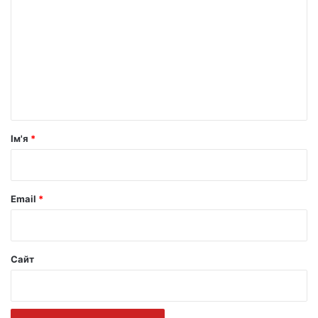
о
м
е
н
т
а
р
Ім'я
*
*
Email
*
Сайт