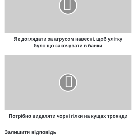
навесні,
щоб
улітку
було
що
закочувати
Як доглядати за агрусом навесні, щоб улітку
в
було що закочувати в банки
банки
Потрібно
видаляти
чорні
гілки
на
кущах
троянди
Потрібно видаляти чорні гілки на кущах троянди
Залишити відповідь