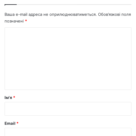
Ваша e-mail адреса не оприлюднюватиметься.
Обов’язкові поля
позначені
*
К
о
м
е
н
т
а
р
Ім'я
*
*
Email
*