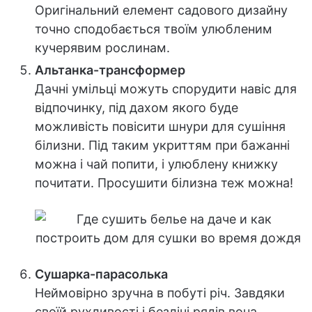
Оригінальний елемент садового дизайну
точно сподобається твоїм улюбленим
кучерявим рослинам.
Альтанка-трансформер
Дачні умільці можуть спорудити навіс для
відпочинку, під дахом якого буде
можливість повісити шнури для сушіння
білизни. Під таким укриттям при бажанні
можна і чай попити, і улюблену книжку
почитати. Просушити білизна теж можна!
Сушарка-парасолька
Неймовірно зручна в побуті річ. Завдяки
своїй рухливості і безлічі рядів вона