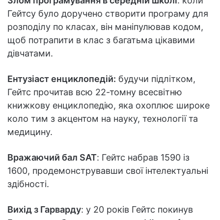
Злом програмування в середній школі
: коли
Гейтсу було доручено створити програму для
розподілу по класах, він маніпулював кодом,
щоб потрапити в клас з багатьма цікавими
дівчатами.
Ентузіаст енциклопедій:
будучи підлітком,
Гейтс прочитав всю 22-томну всесвітню
книжкову енциклопедію, яка охоплює широке
коло тим з акцентом на науку, технології та
медицину.
Вражаючий бал SAT
: Гейтс набрав 1590 із
1600, продемонструвавши свої інтелектуальні
здібності.
Вихід з Гарварду
: у 20 років Гейтс покинув