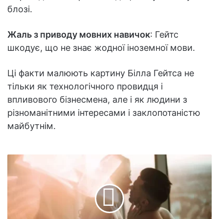
блозі.
Жаль з приводу мовних навичок
: Гейтс
шкодує, що не знає жодної іноземної мови.
Ці факти малюють картину Білла Гейтса не
тільки як технологічного провидця і
впливового бізнесмена, але і як людини з
різноманітними інтересами і заклопотаністю
майбутнім.
Вчені
пояснили,
навіщо
жінці
потрібна
здатність