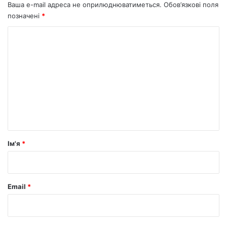
Ваша e-mail адреса не оприлюднюватиметься.
Обов’язкові поля
позначені
*
К
о
м
е
н
т
а
р
Ім'я
*
*
Email
*