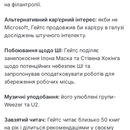
на філантропії.
Альтернативний кар’єрний інтерес:
якби не
Microsoft, Гейтс продовжив би кар’єру в галузі
досліджень штучного інтелекту.
Побоювання щодо ШІ:
Гейтс поділяє
занепокоєння Ілона Маска та Стівена Хокінга
щодо потенційних небезпек ШІ та
запропонував оподатковувати роботів для
збереження робочих місць.
Музичні уподобання:
його улюблені групи-
Weezer та U2.
Завзятий читач:
Гейтс читає близько 50 книг
на рік і ділиться рекомендаціями у своєму