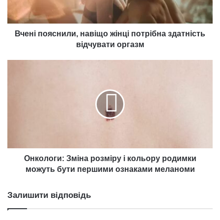
відчувати
оргазм
Вчені пояснили, навіщо жінці потрібна здатність
відчувати оргазм
Онкологи:
Зміна
розміру
і
кольору
родимки
можуть
бути
першими
ознаками
Онкологи: Зміна розміру і кольору родимки
меланоми
можуть бути першими ознаками меланоми
Залишити відповідь