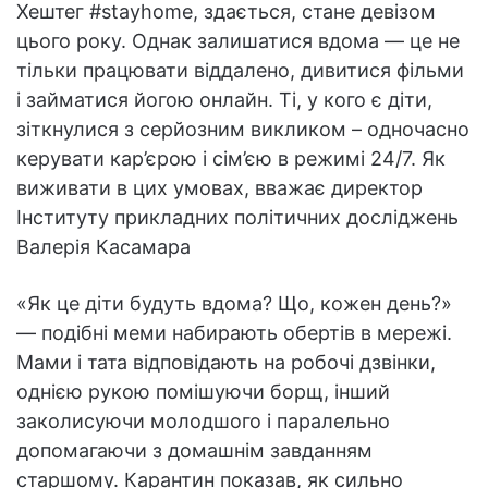
Хештег #stayhome, здається, стане девізом
цього року. Однак залишатися вдома — це не
тільки працювати віддалено, дивитися фільми
і займатися йогою онлайн. Ті, у кого є діти,
зіткнулися з серйозним викликом – одночасно
керувати кар’єрою і сім’єю в режимі 24/7. Як
виживати в цих умовах, вважає директор
Інституту прикладних політичних досліджень
Валерія Касамара
«Як це діти будуть вдома? Що, кожен день?»
— подібні меми набирають обертів в мережі.
Мами і тата відповідають на робочі дзвінки,
однією рукою помішуючи борщ, інший
заколисуючи молодшого і паралельно
допомагаючи з домашнім завданням
старшому. Карантин показав, як сильно