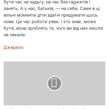
бути час на нудьгу, на час без гаджетів і
занять. А у нас, батьків, — на себе. Саме в ці
вільні моменти діти здатні придумати щось
нове. Це час роботи уяви. І хто знає, може
бути, вони зроблять те, чого ви від них ніколи
не чекали.
Джерело
Картини
відомих
художників,
які
відображали
актуальну
тему
самоізоляції