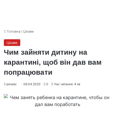
Головна
/
Цікаве
Цікаве
Чим зайняти дитину на
карантині, щоб він дав вам
попрацювати
poradu
06.04.2020
0
Час читання: 4 хв