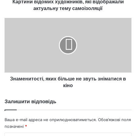
Картини відомих художників, які відображали
актуальну тему самоізоляції
Знаменитості,
яких
більше
не
звуть
зніматися
в
кіно
Знаменитості, яких більше не звуть зніматися в
кіно
Залишити відповідь
Ваша e-mail адреса не оприлюднюватиметься.
Обов’язкові поля
позначені
*