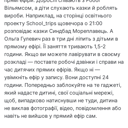
прямі ефіри. Дорослі співають з Роббі
Вільямсом, а діти слухають казки й роблять
вироби. Наприклад, на сторінці освітнього
проекту School_trips щовечора о 21:00
розповідає казки Синдбад Мореплавець. А
Ольга Гулевич раз в три дні ліпить з дітьми в
прямому ефірі. Її заняття тривають 1,5-2
години. Якщо ви можете лавірувати в своєму
розкладі — поставте робочі дзвінки і справи на
час дитячих прямих ефірів. Якщо ні —
увімкніть ефір у запису. Вони доступні 24
години. Попередньо заблокуйте на те гаджеті,
який надасте дитині, свої соціальні мережі,
щоб, випадково натиснувши не туди, дитина
не виклав фотографії, відео, повідомлення або
навіть не вийшов у прямий ефір сам.