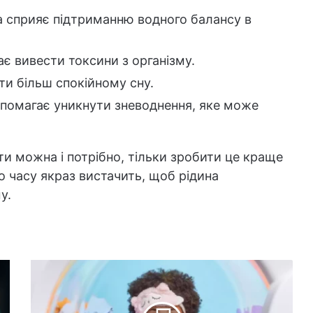
 сприяє підтриманню водного балансу в
є вивести токсини з організму.
и більш спокійному сну.
помагає уникнути зневоднення, яке може
ти можна і потрібно, тільки зробити це краще
ого часу якраз вистачить, щоб рідина
у.
Оптимальні
умови
для
прання