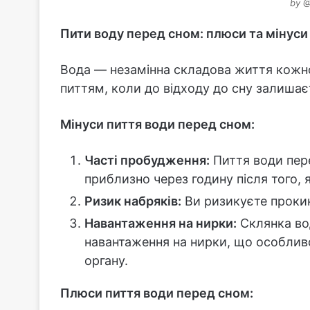
by @
Пити воду перед сном: плюси та мінуси
Вода — незамінна складова життя кожн
питтям, коли до відходу до сну залишає
Мінуси пиття води перед сном:
Часті пробудження:
Пиття води пер
приблизно через годину після того, я
Ризик набряків:
Ви ризикуєте проки
Навантаження на нирки:
Склянка во
навантаження на нирки, що особлив
органу.
Плюси пиття води перед сном: