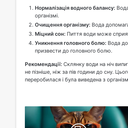
Нормалізація водного балансу:
Вода
організмі.
Очищення організму:
Вода допомага
Міцний сон:
Пиття води може сприят
Уникнення головного болю:
Вода до
призвести до головного болю.
Рекомендації:
Склянку води на ніч випи
не пізніше, ніж за пів години до сну. Ць
переробилася і була виведена з організм
Як
зміцнити
стосунки
з