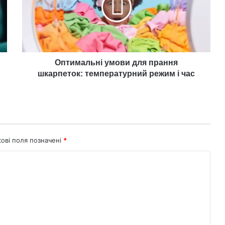
шкарпеток:
температурний
режим
і
час
Оптимальні умови для прання
шкарпеток: температурний режим і час
кові поля позначені
*