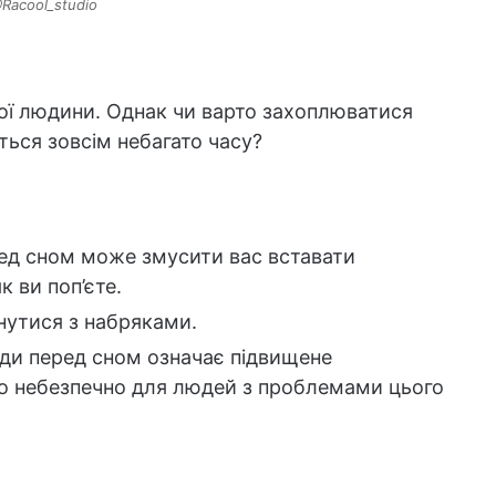
Racool_studio
ої людини. Однак чи варто захоплюватися
ться зовсім небагато часу?
ед сном може змусити вас вставати
к ви поп’єте.
нутися з набряками.
ди перед сном означає підвищене
о небезпечно для людей з проблемами цього