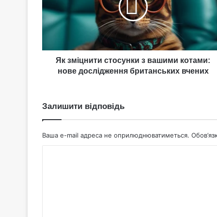
вашими
котами:
нове
дослідження
британських
вчених
Як зміцнити стосунки з вашими котами:
нове дослідження британських вчених
Залишити відповідь
Ваша e-mail адреса не оприлюднюватиметься.
Обов’яз
К
о
м
е
н