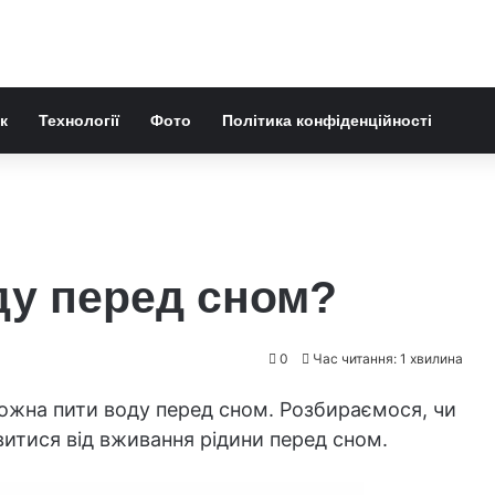
к
Технології
Фото
Політика конфіденційності
ду перед сном?
0
Час читання: 1 хвилина
ожна пити воду перед сном. Розбираємося, чи
витися від вживання рідини перед сном.