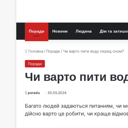
Поради
Новини
Людина
Дім та затишо
Головна
/
Поради
/
Чи варто пити воду перед сном?
Поради
Чи варто пити во
poradu
30.05.2024
Багато людей задаються питанням, чи м
дійсно варто це робити, чи краще відмо