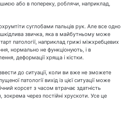
 шиєю або в попереку, роблячи, наприклад,
румтіти суглобами пальців рук. Але все одно
– шкідлива звичка, яка в майбутньому може
старт патології, наприклад грижі міжхребцевих
ання, нормально не функціонують, і в
ння, деформації хряща і кістки.
вести до ситуації, коли ви вже не зможете
ущеної патології вихід із цієї ситуації може
ічний корсет з часом втрачає здатність
, зокрема через постійні хрускоти. Усе це