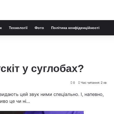
к
Технології
Фото
Політика конфіденційності
скіт у суглобах?
0
Час читання: 2 хв
видають цей звук ними спеціально. І, напевно,
иво це чи ні…