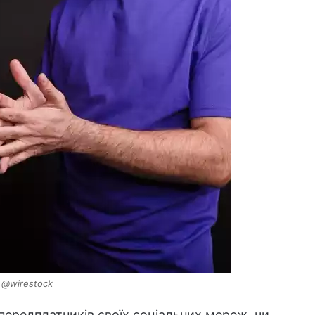
 @wirestock
 передплатників своїх соціальних мереж, чи