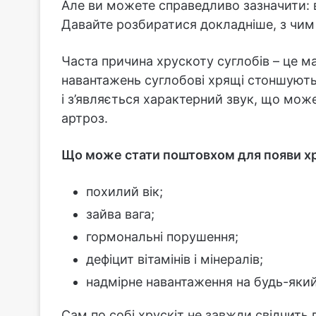
Але ви можете справедливо зазначити: в 
Давайте розбиратися докладніше, з чим 
Часта причина хрускоту суглобів – це 
навантажень суглобові хрящі стоншуютьс
і з’являється характерний звук, що мож
артроз.
Що може стати поштовхом для появи хр
похилий вік;
зайва вага;
гормональні порушення;
дефіцит вітамінів і мінералів;
надмірне навантаження на будь-який
Сам по собі хрускіт не завжди свідчить