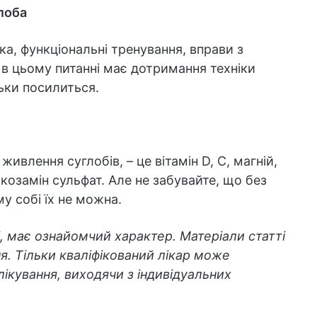
глоба
ка, функціональні тренування, вправи з
в цьому питанні має дотримання техніки
ьки посилиться.
ивлення суглобів, – це вітамін D, С, магній,
юкозамін сульфат. Але не забувайте, що без
у собі їх не можна.
і, має ознайомчий характер. Матеріали статті
я. Тільки кваліфікований лікар може
 лікування, виходячи з індивідуальних