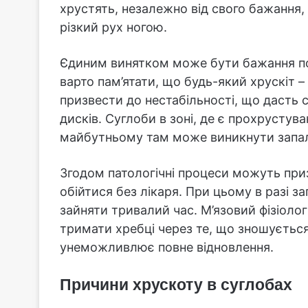
хрустять, незалежно від свого бажання,
різкий рух ногою.
Єдиним винятком може бути бажання пох
варто пам’ятати, що будь-який хрускіт 
призвести до нестабільності, що дасть 
дисків. Суглоби в зоні, де є прохрустув
майбутньому там може виникнути запале
Згодом патологічні процеси можуть приз
обійтися без лікаря. При цьому в разі зап
зайняти тривалий час. М’язовий фізіолог
тримати хребці через те, що зношується
унеможливлює повне відновлення.
Причини хрускоту в суглобах