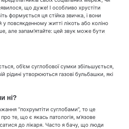
явилося, що дуже! І особливо хрустіти
ть формується ця стійка звичка, і вони
й у повсякденному житті лікоть або коліно
е, але запам’ятайте: цей звук може бути
ться, об’єм суглобової сумки збільшується,
вій рідині утворюються газові бульбашки, які
и ні?
жання “похрумтіти суглобами”, то це
ро те, що є якась патологія, м’язове
сатися до лікаря. Часто я бачу, що люди