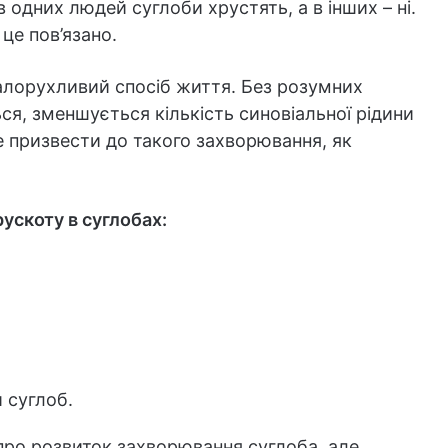
одних людей суглоби хрустять, а в інших – ні.
це пов’язано.
малорухливий спосіб життя. Без розумних
я, зменшується кількість синовіальної рідини
е призвести до такого захворювання, як
ускоту в суглобах:
 суглоб.
 про розвиток захворювання суглоба, але