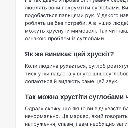
люблять вони похрумтіти суглобами. Ви
подобається пальцями рук. У декого наві
роблять це без потреби. А в інших люде
можуть хруснути мимоволі. Так чи інакш
ознакою проблем із суглобами.
Як же виникає цей хрускіт?
Коли людина рухається, суглоб розтягує
тиск у ній падає, а у внутрішньосуглобо
лопаються й видають саме цей звук.
Так можна хрустіти суглобами ч
Одразу скажу, що якщо ви відчуваєте ба
ненормально. Це маркер, який говорить п
напруження, спазм, і вам необхідно запи