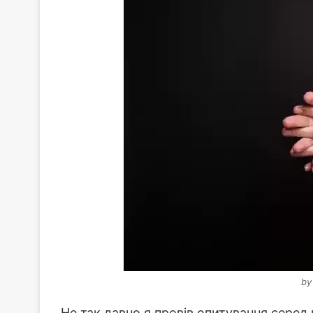
by
Не так давно я провів опитування серед