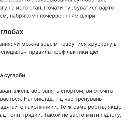
агу на його стан. Почати турбуватися варто
ем, набряком і почервонінням шкіри.
углобах
тання: чи можна зовсім позбутися хрускоту в
спеціальні правила профілактики цієї
а суглоби
навантажень або занять спортом, виключіть
увається. Наприклад, під час тренувань
надягайте наколінники. Те ж саме робіть, якщо
ад політ грядки. Також не варто мити підлогу,