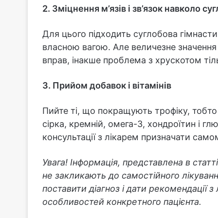
2. Зміцнення м’язів і зв’язок навколо су
Для цього підходить суглобова гімнасти
власною вагою. Але величезне значення 
вправ, інакше проблема з хрускотом тіл
3. Прийом добавок і вітамінів
Пийте ті, що покращують трофіку, тобто ж
сірка, кремній, омега-3, хондроїтин і гл
консультації з лікарем призначати самом
Увага! Інформація, представлена в статт
не закликають до самостійного лікуванн
поставити діагноз і дати рекомендації з
особливостей конкретного пацієнта.