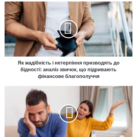
Як
жадібність
і
нетерпіння
призводять
до
бідності:
аналіз
звичок,
що
Як жадібність і нетерпіння призводять до
підривають
бідності: аналіз звичок, що підривають
фінансове
фінансове благополуччя
благополуччя
Чому
ідеальне
рішення
часто
призводить
до
невдач:
роздуми