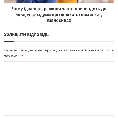
про
шляхи
Чому ідеальне рішення часто призводить до
та
невдач: роздуми про шляхи та помилки у
помилки
відносинах
у
відносинах
Залишити відповідь
Ваша e-mail адреса не оприлюднюватиметься.
Обов’язкові поля
позначені
*
К
о
м
е
н
т
а