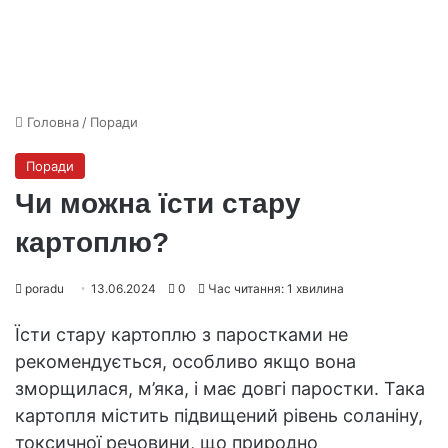
Головна
/
Поради
Поради
Чи можна їсти стару
картоплю?
poradu
13.06.2024
0
Час читання: 1 хвилина
Їсти стару картоплю з паростками не
рекомендується, особливо якщо вона
зморщилася, м’яка, і має довгі паростки. Така
картопля містить підвищений рівень соланіну,
токсичної речовини, що природно