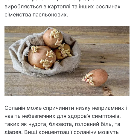
виробляється в картоплі та інших рослинах
сімейства пасльонових.
Соланін може спричинити низку неприємних і
навіть небезпечних для здоров’я симптомів,
таких як нудота, блювота, головний біль, та
діарея. Вищі концентрації соланіну можуть