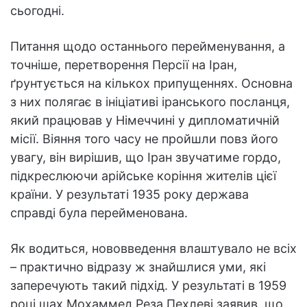
сьогодні.
Питання щодо останнього перейменування, а
точніше, перетворення Персії на Іран,
ґрунтується на кількох припущеннях. Основна
з них полягає в ініціативі іранського посланця,
який працював у Німеччині у дипломатичній
місії. Віяння того часу не пройшли повз його
увагу, він вирішив, що Іран звучатиме гордо,
підкреслюючи арійське коріння жителів цієї
країни. У результаті 1935 року держава
справді була перейменована.
Як водиться, нововведення влаштувало не всіх
– практично відразу ж знайшлися уми, які
заперечують такий підхід. У результаті в 1959
році шах Мохаммед Реза Пехлеві заявив, що