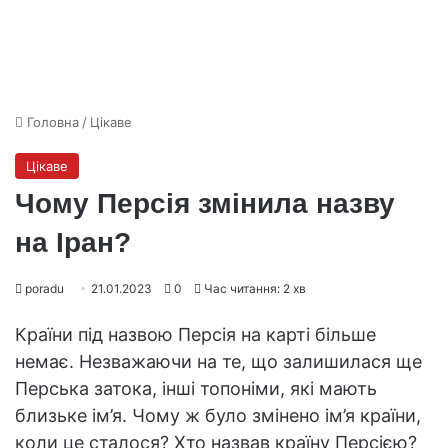
Головна
/
Цікаве
Цікаве
Чому Персія змінила назву
на Іран?
poradu
21.01.2023
0
Час читання: 2 хв
Країни під назвою Персія на карті більше
немає. Незважаючи на те, що залишилася ще
Перська затока, інші топоніми, які мають
близьке ім’я. Чому ж було змінено ім’я країни,
коли це сталося? Хто назвав країну Персією?