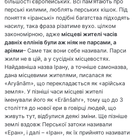
більшості європейських. Всі пам’ятають про
перські килими, люблять перських кішок. Під
поняття «іранські» подібні багатства підходять
насилу, така фраза різатиме вухо. цілком
закономірною, адже
місцеві жителі часів
давніх еллінів були аж ніяк не парсами, а
аріями
– Саме так вони себе називали. Парси
жили не в цій, а у сусідніх місцевостях.
Найдавніша назва Ірану, а точніше самоназва,
дана місцевими жителями, писалася як
«Aryānām», що перекладається як «арійська
земля». У пізніші часи місцеві жителі
іменували його як «Erānšahr», тому що до 3
століття до нової ери в говірці людей, що
живуть тут, відбулися деякі зміни. Ще пізніше
землі вздовж Перської затоки називали
«Еран», і далі – «Іран», як їх прийнято називати