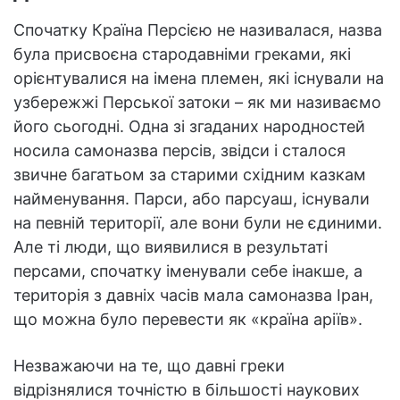
Спочатку Країна Персією не називалася, назва
була присвоєна стародавніми греками, які
орієнтувалися на імена племен, які існували на
узбережжі Перської затоки – як ми називаємо
його сьогодні. Одна зі згаданих народностей
носила самоназва персів, звідси і сталося
звичне багатьом за старими східним казкам
найменування. Парси, або парсуаш, існували
на певній території, але вони були не єдиними.
Але ті люди, що виявилися в результаті
персами, спочатку іменували себе інакше, а
територія з давніх часів мала самоназва Іран,
що можна було перевести як «країна аріїв».
Незважаючи на те, що давні греки
відрізнялися точністю в більшості наукових