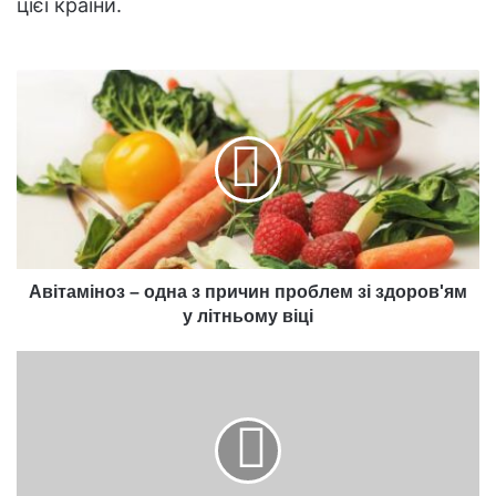
цієї країни.
Авітаміноз
–
одна
з
причин
проблем
зі
здоров'ям
у
літньому
Авітаміноз – одна з причин проблем зі здоров'ям
віці
у літньому віці
Найсильніші
собаки
у
світі
–
список,