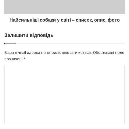
опис,
фото
Найсильніші собаки у світі – список, опис, фото
Залишити відповідь
Ваша e-mail адреса не оприлюднюватиметься.
Обов’язкові поля
позначені
*
К
о
м
е
н
т
а