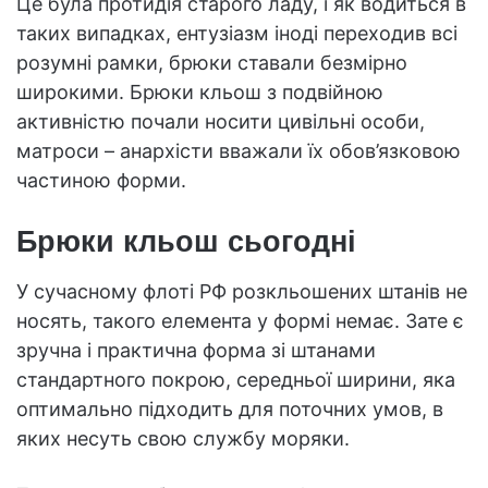
Це була протидія старого ладу, і як водиться в
таких випадках, ентузіазм іноді переходив всі
розумні рамки, брюки ставали безмірно
широкими. Брюки кльош з подвійною
активністю почали носити цивільні особи,
матроси – анархісти вважали їх обов’язковою
частиною форми.
Брюки кльош сьогодні
У сучасному флоті РФ розкльошених штанів не
носять, такого елемента у формі немає. Зате є
зручна і практична форма зі штанами
стандартного покрою, середньої ширини, яка
оптимально підходить для поточних умов, в
яких несуть свою службу моряки.