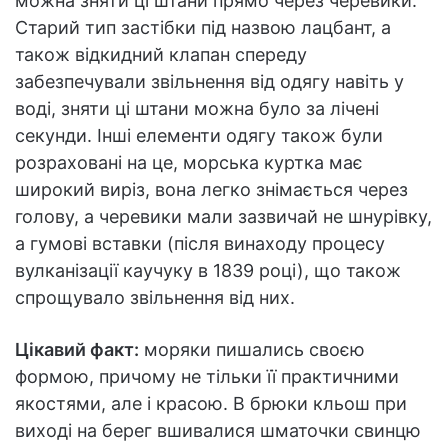
можна зняти ці штани прямо через черевики.
Старий тип застібки під назвою лацбант, а
також відкидний клапан спереду
забезпечували звільнення від одягу навіть у
воді, зняти ці штани можна було за лічені
секунди. Інші елементи одягу також були
розраховані на це, морська куртка має
широкий виріз, вона легко знімається через
голову, а черевики мали зазвичай не шнурівку,
а гумові вставки (після винаходу процесу
вулканізації каучуку в 1839 році), що також
спрощувало звільнення від них.
Цікавий факт:
моряки пишались своєю
формою, причому не тільки її практичними
якостями, але і красою. В брюки кльош при
виході на берег вшивалися шматочки свинцю