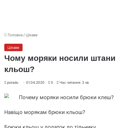
Головна
/
Цікаве
Цікаве
Чому моряки носили штани
кльош?
poradu
01.04.2020
0
Час читання: 3 хв
Навіщо морякам брюки кльош?
Брюки кльош у додаток до тільнику