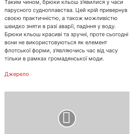
Таким чином, брюки кльош з’явилися у часи
парусного судноплавства. Цей крій привернув
своєю практичністю, а також можливістю
швидко зняти в разі аварії, падіння у воду.
Брюки кльош красиві та зручні, проте сьогодні
вони не використовуються як елемент
флотської форми, з’являючись час від часу
тільки в рамках громадянської моди.
Джерело
Рецепт
паски
з
кульок
тесту