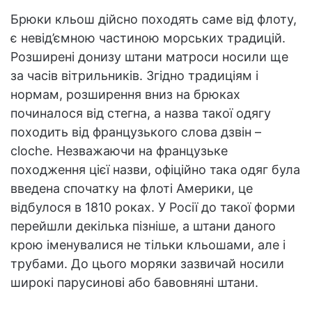
Брюки кльош дійсно походять саме від флоту,
є невід’ємною частиною морських традицій.
Розширені донизу штани матроси носили ще
за часів вітрильників. Згідно традиціям і
нормам, розширення вниз на брюках
починалося від стегна, а назва такої одягу
походить від французького слова дзвін –
cloche. Незважаючи на французьке
походження цієї назви, офіційно така одяг була
введена спочатку на флоті Америки, це
відбулося в 1810 роках. У Росії до такої форми
перейшли декілька пізніше, а штани даного
крою іменувалися не тільки кльошами, але і
трубами. До цього моряки зазвичай носили
широкі парусинові або бавовняні штани.