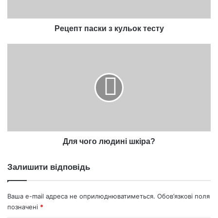
Рецепт паски з кульок тесту
Для
чого
людині
шкіра?
Для чого людині шкіра?
Залишити відповідь
Ваша e-mail адреса не оприлюднюватиметься.
Обов’язкові поля
позначені
*