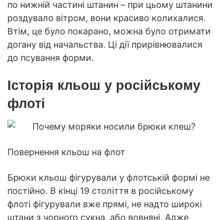
по нижній частині штанин – при цьому штанини
роздувало вітром, вони красиво колихалися.
Втім, це було покарано, можна було отримати
догану від начальства. Ці дії прирівнювалися
до псування форми.
Історія кльош у російському
флоті
Повернення кльош на флот
Брюки кльош фігурували у флотській формі не
постійно. В кінці 19 століття в російському
флоті фігурували вже прямі, не надто широкі
штани з чорного сукна, або вовняні. Адже