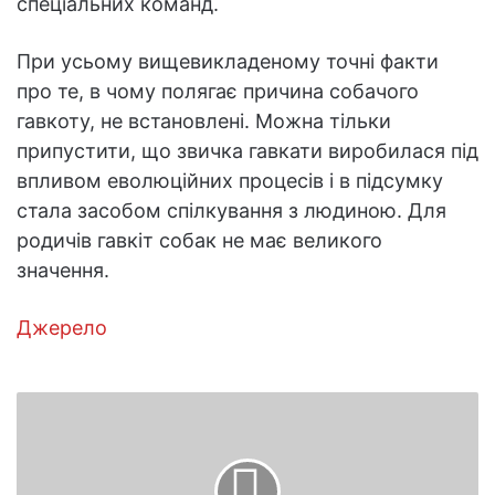
спеціальних команд.
При усьому вищевикладеному точні факти
про те, в чому полягає причина собачого
гавкоту, не встановлені. Можна тільки
припустити, що звичка гавкати виробилася під
впливом еволюційних процесів і в підсумку
стала засобом спілкування з людиною. Для
родичів гавкіт собак не має великого
значення.
Джерело
Як
врятувати
зламаний
ніготь