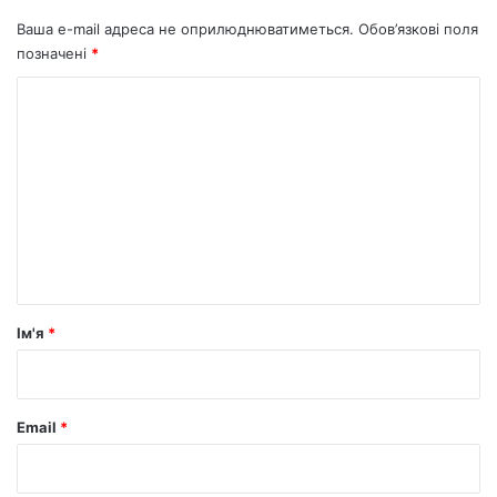
Ваша e-mail адреса не оприлюднюватиметься.
Обов’язкові поля
позначені
*
К
о
м
е
н
т
а
р
Ім'я
*
*
Email
*