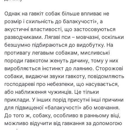
Однак на гавкіт собак більше впливає не
розмір і схильність до балакучості», а
акустичні властивості, що застосовуються
разводчиками. Лягаві пси – мовчазні, оскільки
безшумно підбираються до видобутку. На
противагу легавым собакам, мисливські
породи гавкотом женуть дичину, тому у них
виробляється інстинкт до лаянию. Сторожові
собаки, видаючи звуки гавкоту, повідомляють
господареві про небезпеки, що насувається,
або наближення чужинців. Це тільки
приклади. У інших порід присутні інші причини
для підвищеної «балакучості» або мовчання.
До того ж, собаку, особливо в ранньому віці,
можливо відучити від гавкання за допомогою