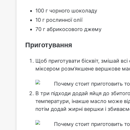
100 г чорного шоколаду
10 г рослинної олії
70 г абрикосового джему
Приготування
Щоб приготувати бісквіт, змішай всі 
міксером розм’якшене вершкове мас
В три підходи додай яйця до збитого
температури, інакше масло може від
потім додай жирні вершки і збиваєм