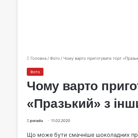
Головна
/
Фото
/
Чому варто приготувати торт «Празь
Фото
Чому варто приго
«Празький» з інш
poradu
11.02.2020
Що може бути смачніше шоколадних про