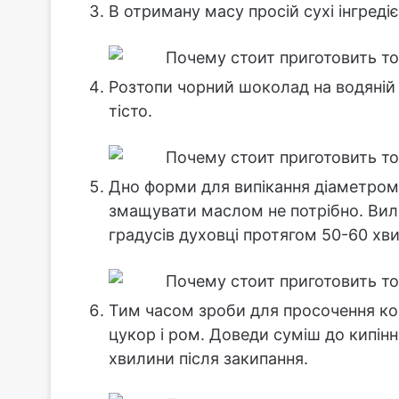
В отриману масу просій сухі інгреді
Розтопи чорний шоколад на водяній б
тісто.
Дно форми для випікання діаметром
змащувати маслом не потрібно. Вилий
градусів духовці протягом 50-60 хв
Тим часом зроби для просочення ко
цукор і ром. Доведи суміш до кипінн
хвилини після закипання.