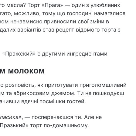
го масла? Торт «Прага» — один з улюблених
багато, можливо, тому що господині намагалися
ном ненавмисно привносили свої зміни в
далих варіантів став рецепт відомого торта з
ним молоком
но розповість, як приготувати приголомшливий
ом та абрикосовим джемом. Ти не пошкодуєш
ачивши вдячні посмішки гостей.
класика»
, — посперечаєшся ти. Але не
 «Празький» торт по-домашньому.