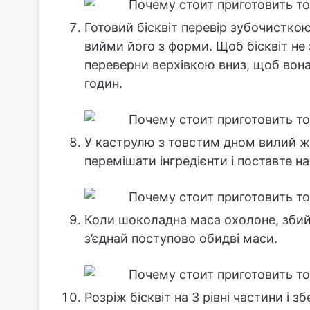
Готовий бісквіт перевір зубочисткою
вийми його з форми. Щоб бісквіт не 
переверни верхівкою вниз, щоб вона
годин.
У каструлю з товстим дном вилий жо
перемішати інгредієнти і поставте на
Коли шоколадна маса охолоне, збий
з’єднай поступово обидві маси.
Розріж бісквіт на 3 рівні частини і