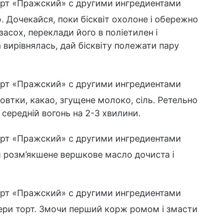
. Дочекайся, поки бісквіт охолоне і обережно
засох, переклади його в поліетилен і
 вирівнялась, дай бісквіту полежати пару
втки, какао, згущене молоко, сіль. Ретельно
 середній вогонь на 2-3 хвилини.
 розм’якшене вершкове масло дочиста і
 збери торт. Змочи перший корж ромом і змасти