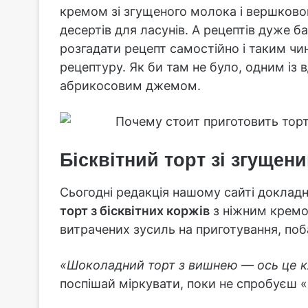
кремом зі згущеного молока і вершково
десертів для ласунів. А рецептів дуже 
розгадати рецепт самостійно і таким чи
рецептуру. Як би там не було, одним із в
абрикосовим джемом.
Бісквітний торт зі згуще
Сьогодні редакція нашому сайті доклад
торт з бісквітних коржів
з ніжним крем
витрачених зусиль на приготування, поб
«Шоколадний торт з вишнею — ось це 
поспішай міркувати, поки не спробуєш