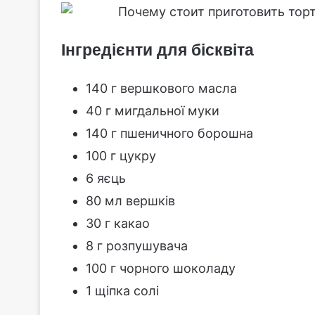
Інгредієнти для бісквіта
140 г вершкового масла
40 г мигдальної муки
140 г пшеничного борошна
100 г цукру
6 яєць
80 мл вершків
30 г какао
8 г розпушувача
100 г чорного шоколаду
1 щіпка солі