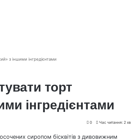
кий» з іншими інгредієнтами
тувати торт
ими інгредієнтами
0
Час читання: 2 хв
сочених сиропом бісквітів з дивовижним