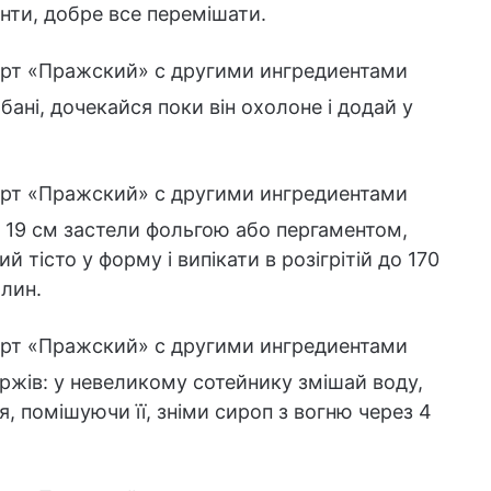
єнти, добре все перемішати.
ані, дочекайся поки він охолоне і додай у
 19 см застели фольгою або пергаментом,
 тісто у форму і випікати в розігрітій до 170
илин.
ржів: у невеликому сотейнику змішай воду,
я, помішуючи її, зніми сироп з вогню через 4