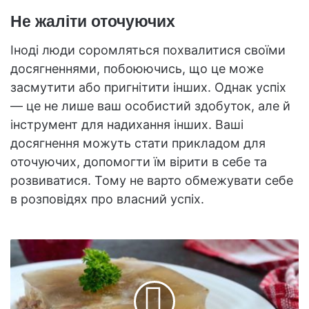
Не жаліти оточуючих
Іноді люди соромляться похвалитися своїми
досягненнями, побоюючись, що це може
засмутити або пригнітити інших. Однак успіх
— це не лише ваш особистий здобуток, але й
інструмент для надихання інших. Ваші
досягнення можуть стати прикладом для
оточуючих, допомогти їм вірити в себе та
розвиватися. Тому не варто обмежувати себе
в розповідях про власний успіх.
Як
правильно
зберігати
та
заморожувати