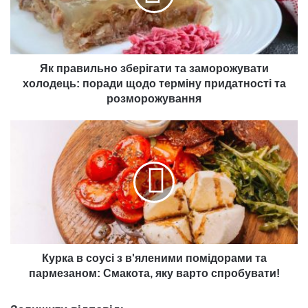
холодець:
поради
щодо
терміну
придатності
Як правильно зберігати та заморожувати
та
холодець: поради щодо терміну придатності та
розморожування
розморожування
Курка
в
соусі
з
в'яленими
помідорами
та
пармезаном:
Смакота,
яку
Курка в соусі з в'яленими помідорами та
варто
пармезаном: Смакота, яку варто спробувати!
спробувати!