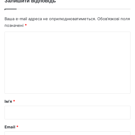
Залишити відповідь
Ваша e-mail адреса не оприлюднюватиметься.
Обов’язкові поля
позначені
*
К
о
м
е
н
т
а
р
Ім'я
*
*
Email
*