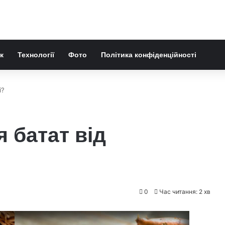
к
Технології
Фото
Політика конфіденційності
і?
 батат від
0
Час читання: 2 хв