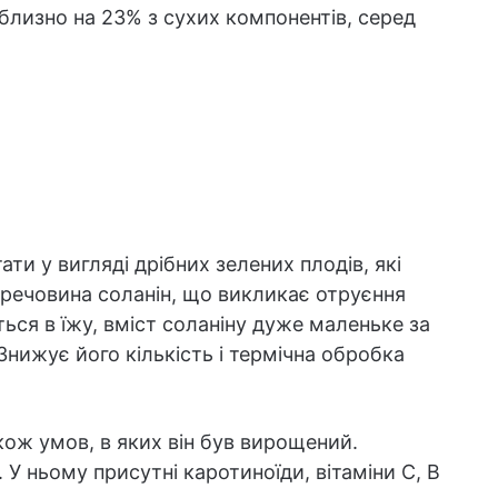
близно на 23% з сухих компонентів, серед
ти у вигляді дрібних зелених плодів, які
речовина соланін, що викликає отруєння
ься в їжу, вміст соланіну дуже маленьке за
 Знижує його кількість і термічна обробка
кож умов, в яких він був вирощений.
. У ньому присутні каротиноїди, вітаміни С, B