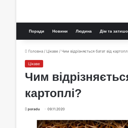
Поради
Новини
Людина
Дім та затишо
Головна
/
Цікаве
/
Чим відрізняється батат від картопл
Цікаве
Чим відрізняється
картоплі?
poradu
09.11.2020