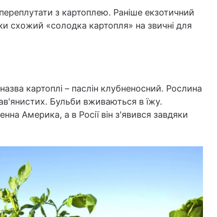
 переплутати з картоплею. Раніше екзотичний
ки схожий «солодка картопля» на звичні для
 назва картоплі – паслін клубненосний. Рослина
рав'янистих. Бульби вживаються в їжу.
на Америка, а в Росії він з'явився завдяки