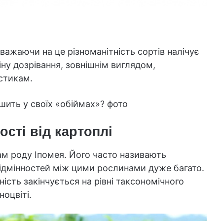
ажаючи на це різноманітність сортів налічує
іну дозрівання, зовнішнім виглядом,
стикам.
ушить у своїх «обіймах»? фото
ості від картоплі
ам роду Іпомея. Його часто називають
ідмінностей між цими рослинами дуже багато.
ність закінчується на рівні таксономічного
оцвіті.