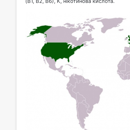
(B1, B2, B6), K, нікотинова кислота.