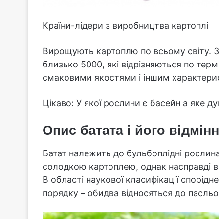
Країни-лідери з виробництва картоплі
Вирощують картоплю по всьому світу. Зв
близько 5000, які відрізняються по терм
смаковими якостями і іншим характери
Цікаво: У якої рослини є басейн а яке д
Опис батата і його відмінн
Батат належить до бульбоплідні рослин
солодкою картоплею, однак насправді в
В області наукової класифікації спорідне
порядку – обидва відносяться до пасльон