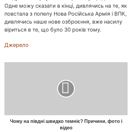
Одне можу сказати в кінці, дивлячись на те, як
повстала з попелу Нова Російська Армія і ВПК,
дивлячись наше нове озброєння, вже насилу
віриться в те, що було 30 років тому.
Джерело
Чому
на
півдні
швидко
темніє?
Причини,
фото
і
відео
Чому на півдні швидко темніє? Причини, фото і
відео