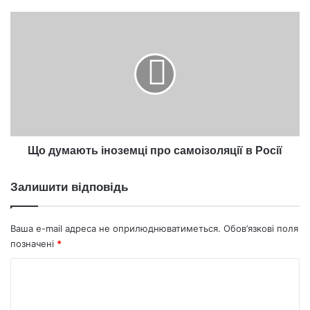
Що
думають
іноземці
про
самоізоляції
в
Росії
Що думають іноземці про самоізоляції в Росії
Залишити відповідь
Ваша e-mail адреса не оприлюднюватиметься.
Обов’язкові поля
позначені
*
К
о
м