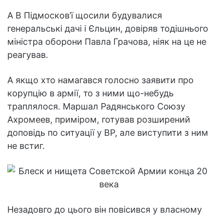
А В Підмосков’ї щосили будувалися
генеральські дачі і Єльцин, довіряв тодішнього
міністра оборони Павла Грачова, ніяк на це не
реагував.
А якщо хто намагався голосно заявити про
корупцію в армії, то з ними що-небудь
траплялося. Маршал Радянського Союзу
Ахромеев, приміром, готував розширений
доповідь по ситуації у ВР, але виступити з ним
не встиг.
Незадовго до цього він повісився у власному