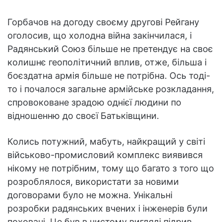
Горбачов на догоду своєму другові Рейгану
оголосив, що холодна війна закінчилася, і
Радянський Союз більше не претендує на своє
колишнє геополітичний вплив, отже, більша і
боєздатна армія більше не потрібна. Ось тоді-
то і почалося загальне армійське розкладання,
спровоковане зрадою однієї людини по
відношенню до своєї Батьківщини.
Колись потужний, мабуть, найкращий у світі
військово-промисловий комплекс виявився
нікому не потрібним, тому що багато з того що
розроблялося, використати за новими
договорами було не можна. Унікальні
розробки радянських вчених і інженерів були
поховані. Це був в чистому вигляді підрив