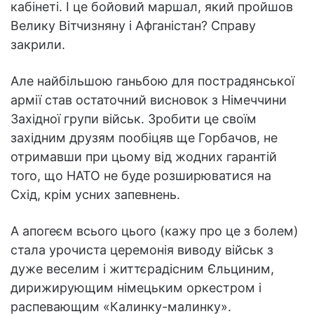
кабінеті. І це бойовий маршал, який пройшов
Велику Вітчизняну і Афганістан? Справу
закрили.
Але найбільшою ганьбою для пострадянської
армії став остаточний висновок з Німеччини
Західної групи військ. Зробити це своїм
західним друзям пообіцяв ще Горбачов, не
отримавши при цьому від жодних гарантій
того, що НАТО не буде розширюватися на
Схід, крім усних запевнень.
А апогеєм всього цього (кажу про це з болем)
стала урочиста церемонія виводу військ з
дуже веселим і життєрадісним Єльциним,
дирижирующим німецьким оркестром і
распевающим «Калинку-малинку».