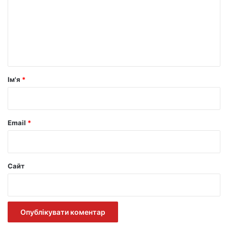
е
н
т
а
р
Ім'я
*
*
Email
*
Сайт