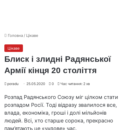
Головна
/
Цікаве
Цікаве
Блиск і злидні Радянської
Армії кінця 20 століття
poradu
25.05.2020
0
Час читання: 2 хв
Розпад Радянського Союзу міг цілком стати
розпадом Росії. Тоді відразу звалилося все,
влада, економіка, гроші і долі мільйонів
людей. Всі, хто старше сорока, прекрасно
пам’ятають це «чудове» час.