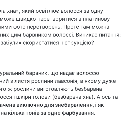
іла хна», який освітлює волосся за одну
на може швидко перетворитися в платинову
ними фото перетворень. Проте там можна
ваних цим барвником волоссі. Виникає питання:
«забули» скористатися інструкцією?
атуральний барвник, що надає волоссю
ений з листя рослини лавсонія, в якому дуже
 того ж рослини виготовляють безбарвна
сся і шкіри голови (безбарвна хна). А ось та
начена виключно для знебарвлення, і як
а кілька тонів за одне фарбування.