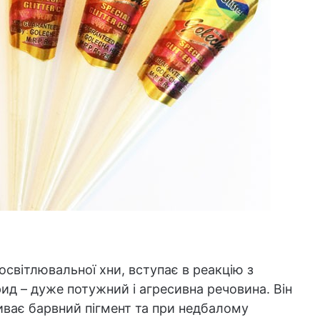
світлювальної хни, вступає в реакцію з
д – дуже потужний і агресивна речовина. Він
имиває барвний пігмент та при недбалому