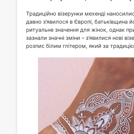
Традиційно візерунки мехенді наносили
давно з’явилося в Європі, батьківщина йо
ритуальне значення для жінок, однак пр
зазнали значні зміни – з’явилися нові в
розпис білим глітером, який за традиціє