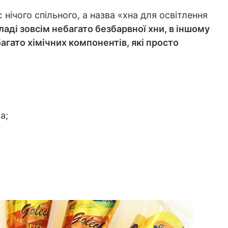
нічого спільного, а назва «хна для освітлення
кладі зовсім небагато безбарвної хни, в іншому
гато хімічних компонентів, які просто
а;