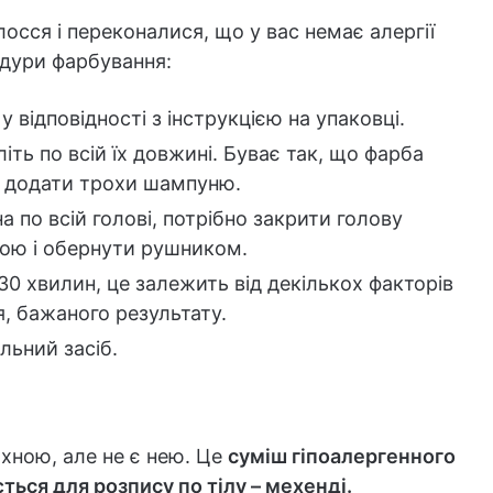
осся і переконалися, що у вас немає алергії
дури фарбування:
 відповідності з інструкцією на упаковці.
літь по всій їх довжині. Буває так, що фарба
а додати трохи шампуню.
а по всій голові, потрібно закрити голову
ою і обернути рушником.
30 хвилин, це залежить від декількох факторів
я, бажаного результату.
ьний засіб.
 хною, але не є нею. Це
суміш гіпоалергенного
ться для розпису по тілу – мехенді.