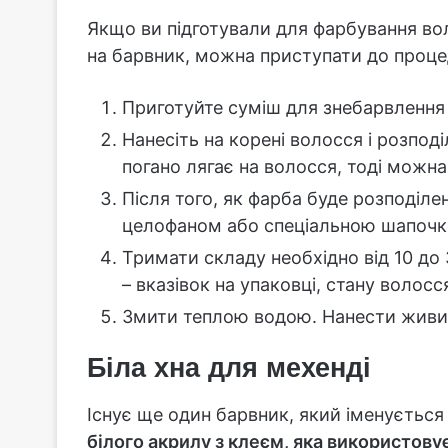
Якщо ви підготували для фарбування вол
на барвник, можна приступати до проце
Приготуйте суміш для знебарвлення у
Нанесіть на корені волосся і розподі
погано лягає на волосся, тоді можн
Після того, як фарба буде розподілен
целофаном або спеціальною шапочк
Тримати складу необхідно від 10 до 
– вказівок на упаковці, стану волосс
Змити теплою водою. Нанести живил
Біла хна для мехенді
Існує ще один барвник, який іменується
білого акрилу з клеєм, яка використовує