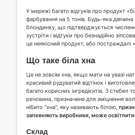
У мережі багато відгуків про продукт «б
фарбування на 5 тонів. Будь-яка дівчи
блондинку, що підтверджується числен
зустріти і відгуки про безнадійно зіпсо
це неякісний продукт, або постраждалі 
Що таке біла хна
Це не зовсім хна, якщо мати на увазі н
красивий рудуватий відтінок і виготовл
багато корисних інгредієнтів. З стебел
речовина, призначене для зміцнення воло
нібито “хна”, яку називають білою
, приз
запевняють виробники, може освітлити н
Склад