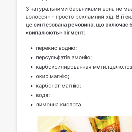
З натуральними барвниками вона не має 
волосся» – просто рекламний хід.
В її с
це синтезована речовина, що включає ба
«випалюють» пігмент
:
перекис водню;
персульфатів амонію;
карбоксилированная метилцелюлоз
окис магнію;
карбонат магнію;
вода;
лимонна кислота.