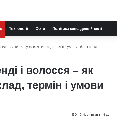
к
Технології
Фото
Політика конфіденційності
осся – як користуватися, склад, термін і умови зберігання
нді і волосся – як
лад, термін і умови
0
Час читання: 4 хв