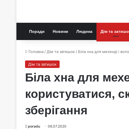
Поради
Новини
Людина
Дім та затишо
Головна
/
Дім та затишок
/
Біла хна для мехенді і вол
Дім та затишок
Біла хна для мехе
користуватися, ск
зберігання
poradu
06.07.2020