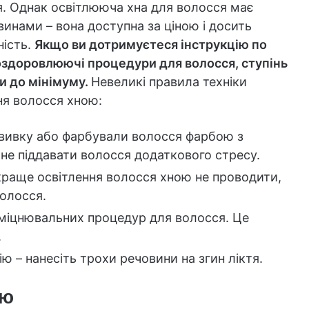
я. Однак освітлююча хна для волосся має
инами – вона доступна за ціною і досить
ність.
Якщо ви дотримуєтеся інструкцію по
оздоровлюючі процедури для волосся, ступінь
и до мінімуму.
Невеликі правила техніки
ня волосся хною:
авивку або фарбували волосся фарбою з
 не піддавати волосся додаткового стресу.
 краще освітлення волосся хною не проводити,
олосся.
зміцнювальних процедур для волосся. Це
.
ію – нанесіть трохи речовини на згин ліктя.
ою