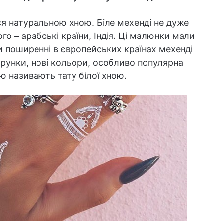
ся натуральною хною. Біле мехенді не дуже
го – арабські країни, Індія. Ці малюнки мали
и поширенні в європейських країнах мехенді
ізерунки, нові кольори, особливо популярна
ю називають тату білої хною.