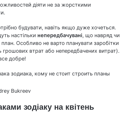
 можливостей діяти не за жорсткими
и.
отрібно будувати, навіть якщо дуже хочеться.
удуть настільки
непередбачувані
, що навряд чи
 план. Особливо не варто планувати заробітки
ть грошових втрат або непередбачених витрат).
все добре!
rey Bukreev
аками зодіаку на квітень