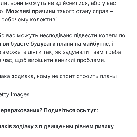
али, вони можуть не здійснитися, або у вас
го.
Можливі причини
такого стану справ –
в робочому колективі.
бо вас можуть несподівано підвести колеги по
и ви будете
будувати плани на майбутнє
, і
 зможете діяти так, як задумали і вам треба
 час, щоб вирішити виниклі проблеми.
etty Images
перерахованих? Подивіться ось тут:
наків зодіаку з підвищеним рівнем ризику