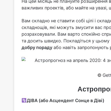
На цей місяць не плануйте розширення в
важливих проектів, або майте на увазі, 
Вам складно не ставити собі цілі і склад
складнощів, які можуть змусити вас пр
розраховували. Вам варто спокійно спр
та досить швидко. Покладіться у цьому 
добру пораду
або навіть запропонують 
© Get
Астропрог
ДІВА (або Асцендент Сонце в Діві)