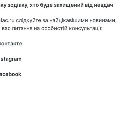
аку зодіаку, хто буде захищений від невдач
iac.ru слідкуйте за найцікавішими новинами,
 вас питання на особистій консультації:
контакте
nstagram
acebook