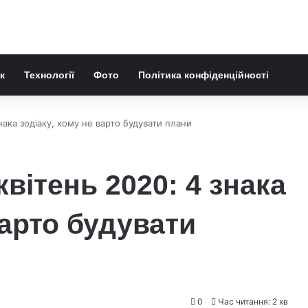
к
Технології
Фото
Політика конфіденційності
нака зодіаку, кому не варто будувати плани
вітень 2020: 4 знака
варто будувати
0
Час читання: 2 хв