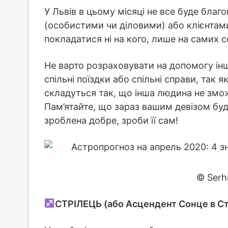
У Львів в цьому місяці не все буде бла
(особистими чи діловими) або клієнтами,
покладатися ні на кого, лише на самих с
Не варто розраховувати на допомогу ін
спільні поїздки або спільні справи, так 
складуться так, що інша людина не зм
Пам’ятайте, що зараз вашим девізом бу
зроблена добре, зроби її сам!
© Serh
СТРІЛЕЦЬ (або Асцендент Сонце в Ст