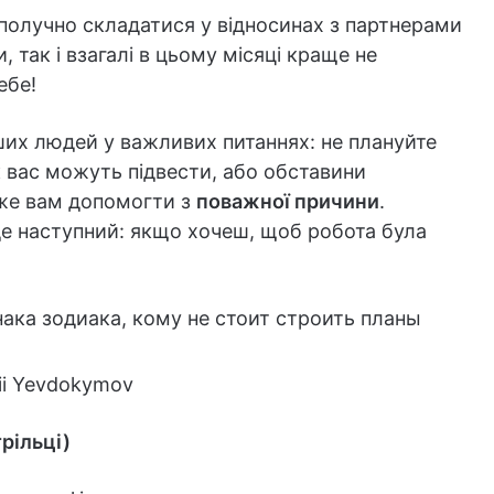
гополучно складатися у відносинах з партнерами
 так і взагалі в цьому місяці краще не
ебе!
ших людей у важливих питаннях: не плануйте
як вас можуть підвести, або обставини
оже вам допомогти з
поважної причини
.
де наступний: якщо хочеш, щоб робота була
ii Yevdokymov
рільці)