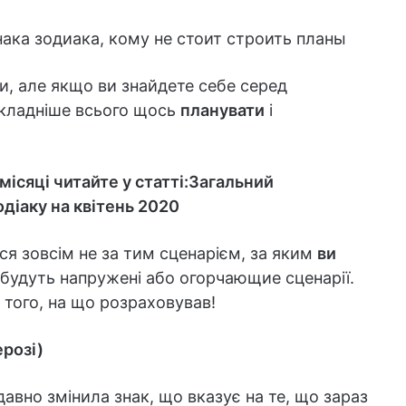
и, але якщо ви знайдете себе серед
складніше всього щось
планувати
і
ісяці читайте у статті:
Загальний
одіаку на квітень 2020
я зовсім не за тим сценарієм, за яким
ви
 будуть напружені або огорчающие сценарії.
 того, на що розраховував!
розі)
авно змінила знак, що вказує на те, що зараз