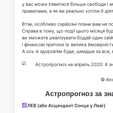
у вас може з’явитися більше свободи і
правилами, а як ви реально хотіли б діят
Втім, особливо серйозні плани вам не п
Справа в тому, що події цього місяця б
ви зможете реалізувати бодай один свій
і фінансові притоки (є велика ймовірніс
А ось зі здоров’ям буде, швидше за все, 
© And
Астропрогноз за зн
ЛЕВ (або Асцендент Сонце у Леві)