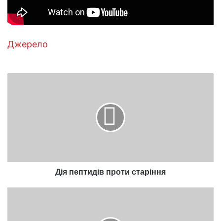
Джерело
Дія
пептидів
проти
старіння
Дія пептидів проти старіння
Секрети
краси
і