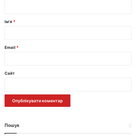
т
а
р
Ім'я
*
*
Email
*
Сайт
Пошук