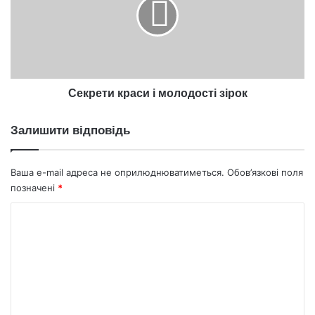
молодості
зірок
Секрети краси і молодості зірок
Залишити відповідь
Ваша e-mail адреса не оприлюднюватиметься.
Обов’язкові поля
позначені
*
К
о
м
е
н