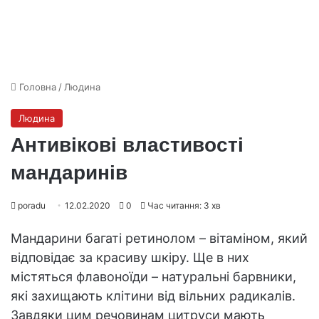
Головна
/
Людина
Людина
Антивікові властивості
мандаринів
poradu
12.02.2020
0
Час читання: 3 хв
Мандарини багаті ретинолом – вітаміном, який
відповідає за красиву шкіру. Ще в них
містяться флавоноїди – натуральні барвники,
які захищають клітини від вільних радикалів.
Завдяки цим речовинам цитруси мають