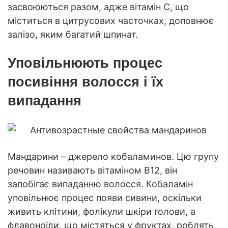
засвоюються разом, адже вітамін С, що
міститься в цитрусових часточках, доповнює
залізо, яким багатий шпинат.
Уповільнюють процес
посивіння волосся і їх
випадання
Мандарини – джерело кобаламинов. Цю групу
речовин називають вітаміном B12, він
запобігає випаданню волосся. Кобаламін
уповільнює процес появи сивини, оскільки
живить клітини, фолікули шкіри голови, а
флавоноїди, що містяться у фруктах, роблять