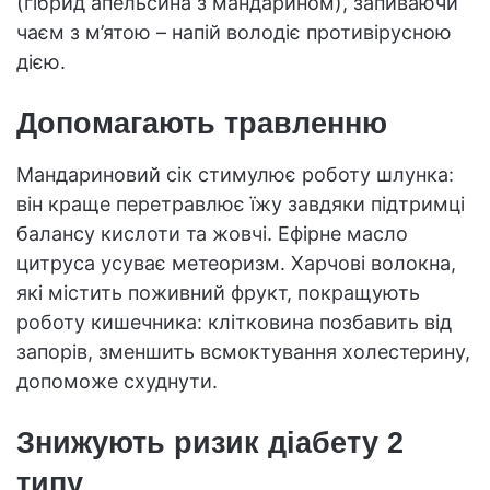
(гібрид апельсина з мандарином), запиваючи
чаєм з м’ятою – напій володіє противірусною
дією.
Допомагають травленню
Мандариновий сік стимулює роботу шлунка:
він краще перетравлює їжу завдяки підтримці
балансу кислоти та жовчі. Ефірне масло
цитруса усуває метеоризм. Харчові волокна,
які містить поживний фрукт, покращують
роботу кишечника: клітковина позбавить від
запорів, зменшить всмоктування холестерину,
допоможе схуднути.
Знижують ризик діабету 2
типу