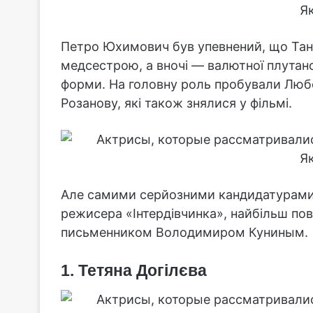
Петро Юхимович був упевнений, що Таня
медсестрою, а вночі — валютної плутано
форми. На головну роль пробували Любов
Розанову, які також знялися у фільмі.
Але самими серйозними кандидатурами с
режисера «Інтердівчинка», найбільш пов
письменником Володимиром Куниным.
1. Тетяна Догілєва