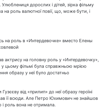
. Улюблениця дорослих і дітей, зірка фільму
а на роль валютної повії, що, може бути, і
в актрису на головну роль у «Интердевочку»,
ь у цьому фільмі була справжньою мрією
ення образу у неї було достатньо
 Гузєєву від «прилип» до неї образу героїні
ав її всюди. Але Петро Юхимович не знайшов
 і роль вона не отримала.