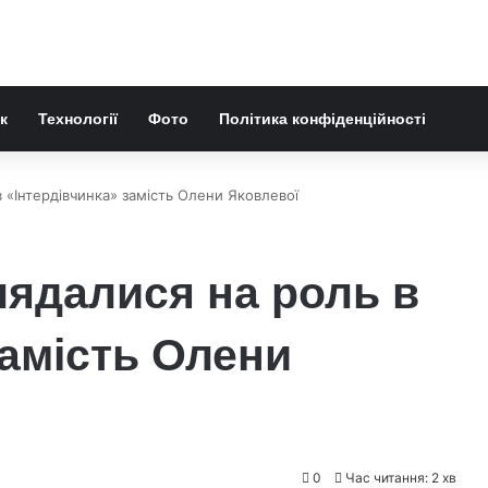
к
Технології
Фото
Політика конфіденційності
в «Інтердівчинка» замість Олени Яковлевої
глядалися на роль в
замість Олени
0
Час читання: 2 хв