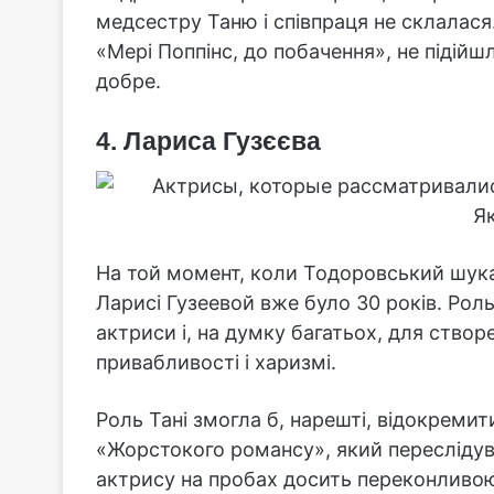
медсестру Таню і співпраця не склалася
«Мері Поппінс, до побачення», не підійшл
добре.
4. Лариса Гузєєва
На той момент, коли Тодоровський шука
Ларисі Гузеевой вже було 30 років. Рол
актриси і, на думку багатьох, для створ
привабливості і харизмі.
Роль Тані змогла б, нарешті, відокремити
«Жорстокого романсу», який переслідув
актрису на пробах досить переконливою