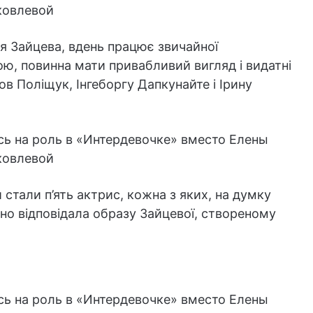
 Зайцева, вдень працює звичайної
ю, повинна мати привабливий вигляд і видатні
 Поліщук, Інгеборгу Дапкунайте і Ірину
тали п’ять актрис, кожна з яких, на думку
но відповідала образу Зайцевої, створеному