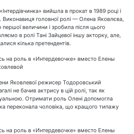
Інтердівчинка» вийшла в прокат в 1989 році і
. Виконавиця головної ролі — Олена Яковлєва,
о першої величини і зробила після цього
ляємо в ролі Тані Зайцевої іншу акторку, але,
алися кілька претендентів.
лени Яковлевої режисер Тодоровський
агалі не бачив актрису в цій ролі, так як
ксуальною. Отримати роль Олені допомогла
ка переконала чоловіка, що кращого типажу