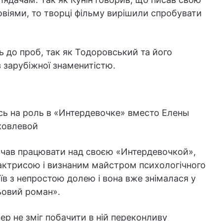
овіями, то творці фільму вирішили спробувати
ь до проб, так як Тодоровський та його
 зарубіжної знаменитістю.
очав працювати над своєю «Интердевочкой»,
актрисою і визнаним майстром психологічного
оїв з непростою долею і вона вже знімалася у
ьовий роман».
р не зміг побачити в ній переконливу