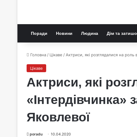
Поради
Новини
Людина
Дім та затишо
Головна
/
Цікаве
/
Актриси, які розглядалися на роль 
Цікаве
Актриси, які роз
«Інтердівчинка» 
Яковлевої
poradu
10.04.2020