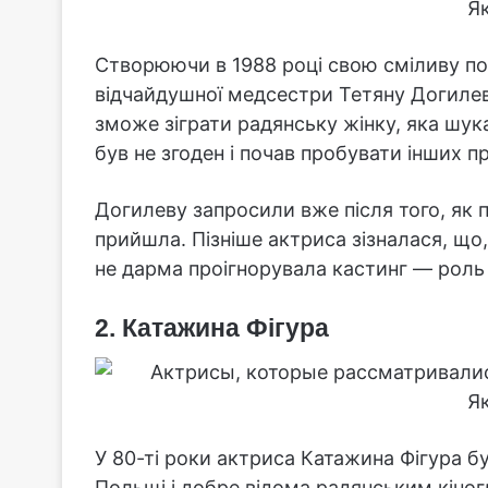
Створюючи в 1988 році свою сміливу по
відчайдушної медсестри Тетяну Догиле
зможе зіграти радянську жінку, яка шу
був не згоден і почав пробувати інших п
Догилеву запросили вже після того, як п
прийшла. Пізніше актриса зізналася, щ
не дарма проігнорувала кастинг — роль 
2. Катажина Фігура
У 80-ті роки актриса Катажина Фігура б
Польщі і добре відома радянським кіног