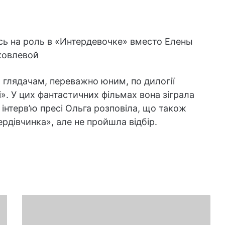
 глядачам, переважно юним, по дилогії
». У цих фантастичних фільмах вона зіграла
інтерв’ю пресі Ольга розповіла, що також
рдівчинка», але не пройшла відбір.
Чому
потрібно
сіяти