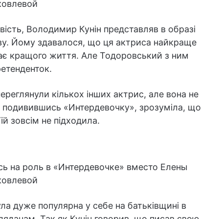
вість, Володимир Кунін представляв в образі
ву. Йому здавалося, що ця актриса найкраще
кає кращого життя. Але Тодоровський з ним
ретенденток.
ереглянули кількох інших актрис, але вона не
о, подивившись «Интердевочку», зрозуміла, що
їй зовсім не підходила.
ула дуже популярна у себе на батьківщині в
лядачам. Так як Кунін говорив, що писав свою