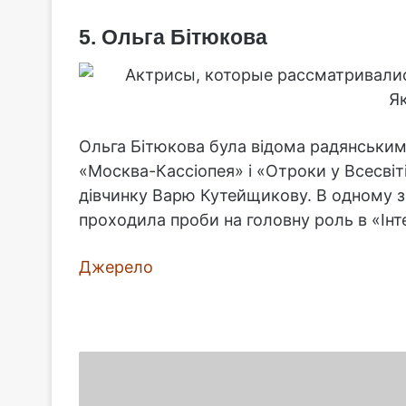
5. Ольга Бітюкова
Ольга Бітюкова була відома радянським
«Москва-Кассіопея» і «Отроки у Всесвіті
дівчинку Варю Кутейщикову. В одному з 
проходила проби на головну роль в «Інте
Джерело
Симптоми,
що
вказують