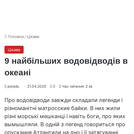
Головна
/
Цікаве
Цікаве
9 найбільших водовідводів в
океані
poradu
21.04.2020
0
Час читання: 2 хв
Про водовідводи завжди складали легенди і
різноманітні матросские байки. В них жили
різні морські мешканці і навіть боги, про яких
вымышляли. В одній з легенд говориться про
опускання Атлантиди на дно і її затягуванні