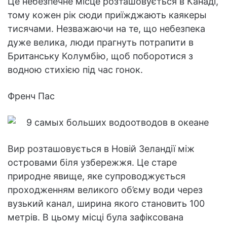
Це небезпечне місце розташовується в Канаді,
тому кожен рік сюди приїжджають каякеры
тисячами. Незважаючи на те, що небезпека
дуже велика, люди прагнуть потрапити в
Британську Колумбію, щоб поборотися з
водною стихією під час гонок.
Френч Пас
Вир розташовується в Новій Зеландії між
островами біля узбережжя. Це старе
природне явище, яке супроводжується
проходженням великого об’єму води через
вузький канал, ширина якого становить 100
метрів. В цьому місці була зафіксована