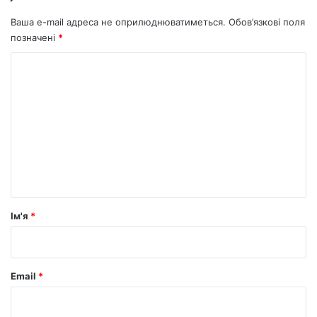
Ваша e-mail адреса не оприлюднюватиметься.
Обов’язкові поля
позначені
*
К
о
м
е
н
т
а
р
Ім'я
*
*
Email
*