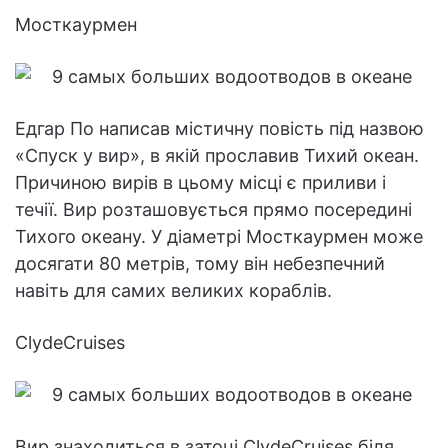
Мосткаурмен
Едгар По написав містичну повість під назвою
«Спуск у вир», в якій прославив Тихий океан.
Причиною вирів в цьому місці є приливи і
течії. Вир розташовується прямо посередині
Тихого океану. У діаметрі Мосткаурмен може
досягати 80 метрів, тому він небезпечний
навіть для самих великих кораблів.
ClydeCruises
Вир знаходиться в затоці ClydeCruises біля