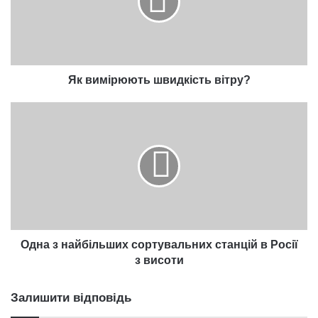
Як вимірюють швидкість вітру?
Одна
з
найбільших
сортувальних
станцій
в
Росії
з
висоти
Одна з найбільших сортувальних станцій в Росії
з висоти
Залишити відповідь