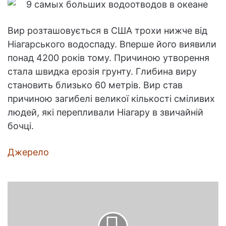
Вир розташовується в США трохи нижче від
Ніагарського водоспаду. Вперше його виявили
понад 4200 років тому. Причиною утворення
стала швидка ерозія грунту. Глибина виру
становить близько 60 метрів. Вир став
причиною загибелі великої кількості сміливих
людей, які перепливали Ніагару в звичайній
бочці.
Джерело
Як
вимірюють
швидкість
вітру?