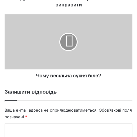
бути
виправити
read
—
Чому
як
весільна
виправити
сукня
біле?
Чому весільна сукня біле?
Залишити відповідь
Ваша e-mail адреса не оприлюднюватиметься.
Обов’язкові поля
позначені
*
К
о