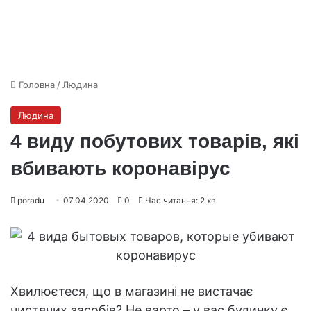
Головна
/
Людина
Людина
4 виду побутових товарів, які
вбивають коронавірус
poradu
07.04.2020
0
Час читання: 2 хв
Хвилюєтеся, що в магазині не вистачає
чистячих засобів? Не варто – у вас будинку є