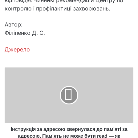
відповідає чинним рекомендацій Центру по
контролю і профілактиці захворювань.
Автор:
Філіпенко Д. С.
Джерело
Інструкція
за
адресою
звернулася
до
пам'яті
за
адресою.
Пам'ять
не
Інструкція за адресою звернулася до пам'яті за
може
адресою. Пам'ять не може бути read — як