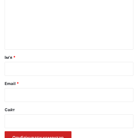
м
е
н
т
а
р
Ім'я
*
*
Email
*
Сайт