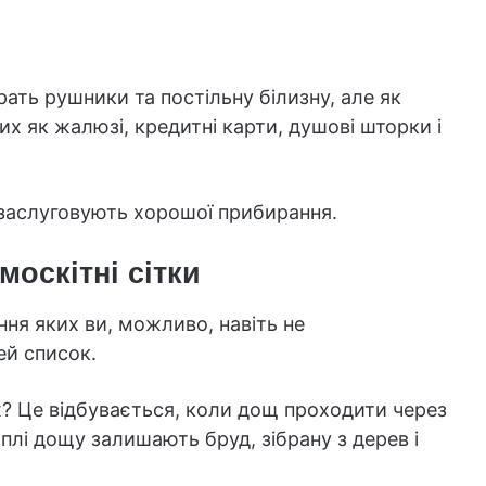
рать рушники та постільну білизну, але як
х як жалюзі, кредитні карти, душові шторки і
 заслуговують хорошої прибирання.
москітні сітки
ння яких ви, можливо, навіть не
ей список.
х? Це відбувається, коли дощ проходити через
плі дощу залишають бруд, зібрану з дерев і