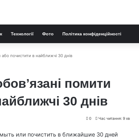
к
Технології
Фото
Політика конфіденційності
и або почистити в найближчі 30 днів
зобов’язані помити
найближчі 30 днів
0
Час читання: 9 хв