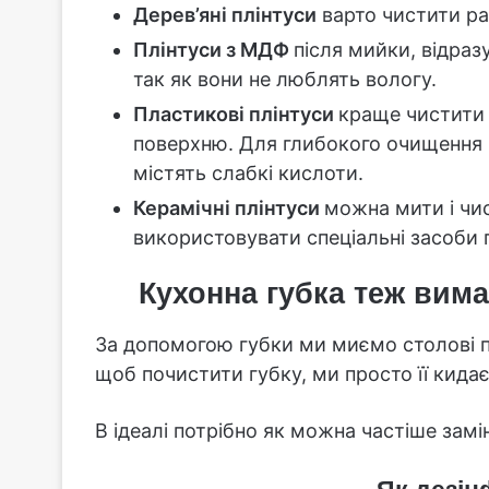
Дерев’яні плінтуси
варто чистити ра
Плінтуси з МДФ
після мийки, відраз
так як вони не люблять вологу.
Пластикові плінтуси
краще чистити 
поверхню. Для глибокого очищення
містять слабкі кислоти.
Керамічні плінтуси
можна мити і чис
використовувати спеціальні засоби 
Кухонна губка теж вим
За допомогою губки ми миємо столові п
щоб почистити губку, ми просто її кидає
В ідеалі потрібно як можна частіше зам