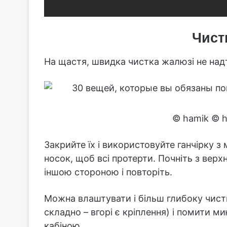
Чист
На щастя, швидка чистка жалюзі не над
© hamik © h
Закрийте їх і використовуйте ганчірку з
носок, щоб всі протерти. Почніть з верх
іншою стороною і повторіть.
Можна влаштувати і більш глибоку чистк
складно – вгорі є кріплення) і помити
кабіною.