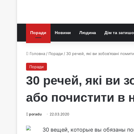
Поради
Новини
Людина
Дім та затишо
Головна
/
Поради
/
30 речей, які ви зобов’язані помит
Поради
30 речей, які ви 
або почистити в 
poradu
22.03.2020