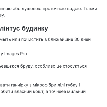
 ванною або душовою проточною водою. Тільки
ву.
лінтус будинку
ty Images Pro
въєвшєєся бруду, особливо це стосується
ти ганчірку з мікрофібри лілі губку і
обити власний кошт, а точнеее мильний