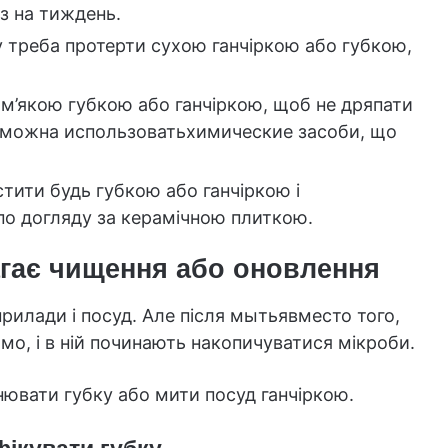
з на тиждень.
у треба протерти сухою ганчіркою або губкою,
м’якою губкою або ганчіркою, щоб не дряпати
 можна использоватьхимические засоби, що
тити будь губкою або ганчіркою і
по догляду за керамічною плиткою.
агає чищення або оновлення
рилади і посуд. Але після мытьявместо того,
мо, і в ній починають накопичуватися мікроби.
інювати губку або мити посуд ганчіркою.