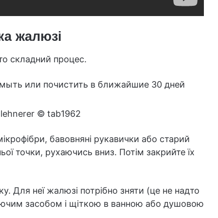
ка жалюзі
то складний процес.
lehnerer © tab1962
 мікрофібри, бавовняні рукавички або старий
ньої точки, рухаючись вниз. Потім закрийте їх
у. Для неї жалюзі потрібно зняти (це не надто
 миючим засобом і щіткою в ванною або душовою