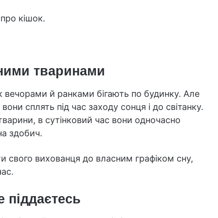
 про кішок.
чними тваринами
як вечорами й ранками бігають по будинку. Але
о вони сплять під час заходу сонця і до світанку.
і тварини, в сутінковий час вони одночасно
на здобич.
 свого вихованця до власним графіком сну,
час.
е піддаєтесь