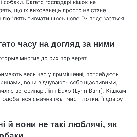
 собаки. Багато господарі кішок не
ірять, що їх вихованець просто не стане
ки люблять вивчати щось нове, їм подобається
гато часу на догляд за ними
тримають весь час у приміщенні, потребують
тваринами, вони відчувають себе щасливими,
мляє ветеринар Лінн Бахр (Lynn Bahr). Кішкам
одобатися смачна їжа і чисті лотки. Її довіру
і й вони не такі люблячі, як
обаки