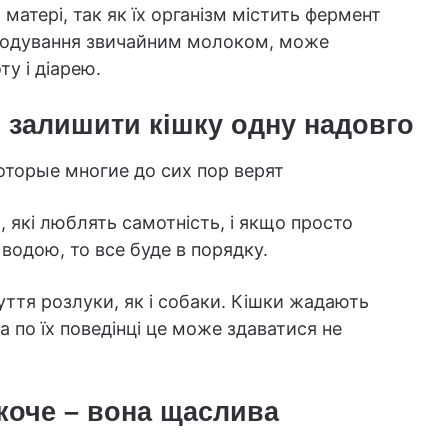
атері, так як їх організм містить фермент
 Годування звичайним молоком, може
у і діарею.
о залишити кішку одну надовго
, які люблять самотність, і якщо просто
 водою, то все буде в порядку.
ття розлуки, як і собаки. Кішки жадають
ча по їх поведінці це може здаватися не
коче – вона щаслива