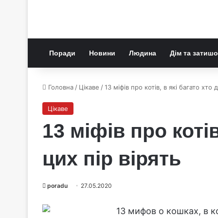
Поради
Новини
Людина
Дім та затишо
Головна
/
Цікаве
/
13 міфів про котів, в які багато хто 
Цікаве
13 міфів про котів
цих пір вірять
poradu
27.05.2020