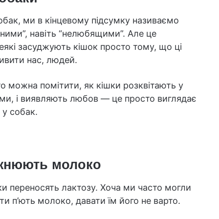
обак, ми в кінцевому підсумку називаємо
ними”, навіть “нелюбящими”. Але це
еякі засуджують кішок просто тому, що ці
ивити нас, людей.
о можна помітити, як кішки розквітають у
ми, і виявляють любов — це просто виглядає
 у собак.
жнюють молоко
ішки переносять лактозу. Хоча ми часто могли
ти п’ють молоко, давати їм його не варто.