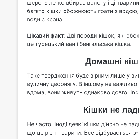
шерсть легко вбирає вологу і ці твари
багато кішки обожнюють грати з водою, 
води з крана.
Цікавий факт:
Дві породи кішок, які обо
це турецький ван і бенгальська кішка.
Домашні кіш
Таке твердження буде вірним лише у ви
вуличну дворнягу. В іншому не важливо 
вдома, вони живуть однаково довго. Indoo
Кішки не лад
Не часто. Іноді деякі кішки дійсно не ла
що це різні тварини. Все відбувається з