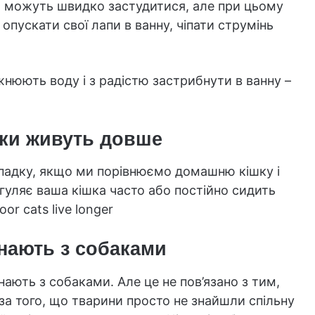
ни можуть швидко застудитися, але при цьому
опускати свої лапи в ванну, чіпати струмінь
жнюють воду і з радістю застрибнути в ванну –
ки живуть довше
падку, якщо ми порівнюємо домашню кішку і
гуляє ваша кішка часто або постійно сидить
r cats live longer
нають з собаками
днають з собаками. Але це не пов’язано з тим,
-за того, що тварини просто не знайшли спільну