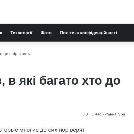
к
Технології
Фото
Політика конфіденційності
до цих пір вірять
, в які багато хто до
0
Час читання: 3 хв