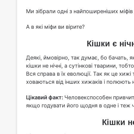
Ми зібрали одні з найпоширеніших міфів
А в які міфи ви вірите?
Кішки є ні
Деякі, ймовірно, так думає, бо бачать, 
кішки не нічні, а сутінкові тварини, тобт
Вся справа в їх еволюції. Так як це хиж
ховаються від інших хижаків і полюють 
Цікавий факт:
Человекспособен привчити
якщо годувати його щодня в одне і теж 
Кішки н