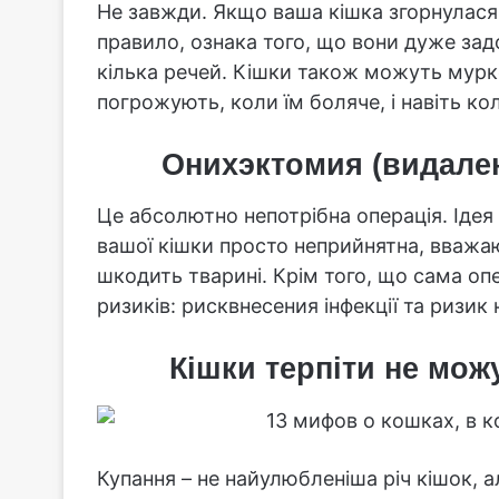
Не завжди. Якщо ваша кішка згорнулася 
правило, ознака того, що вони дуже за
кілька речей. Кішки також можуть мурко
погрожують, коли їм боляче, і навіть кол
Онихэктомия (видален
Це абсолютно непотрібна операція. Ідея
вашої кішки просто неприйнятна, вважают
шкодить тварині. Крім того, що сама оп
ризиків: рисквнесения інфекції та ризик
Кішки терпіти не мож
Купання – не найулюбленіша річ кішок, а