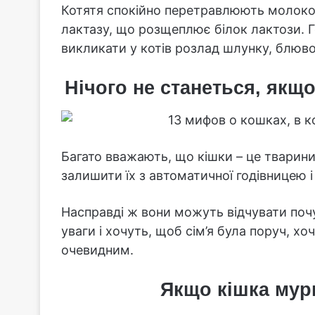
Котятя спокійно перетравлюють молоко м
лактазу, що розщеплює білок лактози.
викликати у котів розлад шлунку, блювот
Нічого не станеться, якщ
Багато вважають, що кішки – це тварини
залишити їх з автоматичної годівницею і
Насправді ж вони можуть відчувати почу
уваги і хочуть, щоб сім’я була поруч, хо
очевидним.
Якщо кішка мур