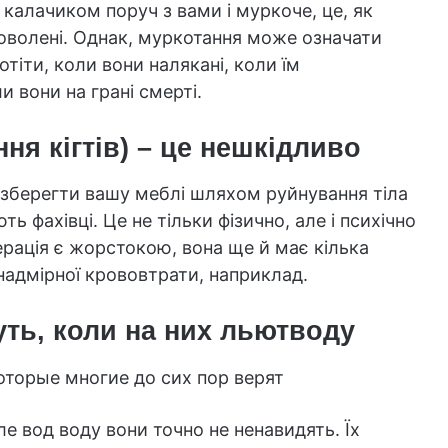
калачиком поруч з вами і муркоче, це, як
доволені. Однак, муркотання може означати
тіти, коли вони налякані, коли їм
и вони на грані смерті.
ня кігтів) – це нешкідливо
 зберегти вашу меблі шляхом руйнування тіла
ь фахівці. Це не тільки фізично, але і психічно
ерація є жорстокою, вона ще й має кілька
 надмірної крововтрати, наприклад.
уть, коли на них льютводу
ле вод воду вони точно не ненавидять. Їх