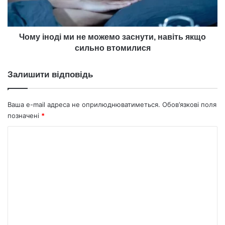
навіть
якщо
сильно
втомилися
Чому іноді ми не можемо заснути, навіть якщо
сильно втомилися
Залишити відповідь
Ваша e-mail адреса не оприлюднюватиметься.
Обов’язкові поля
позначені
*
К
о
м
е
н
т
а