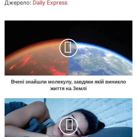
Джерело:
Daily Express
Вчені
знайшли
молекулу,
завдяки
якій
виникло
життя
на
Землі
Вчені знайшли молекулу, завдяки якій виникло
життя на Землі
Чому
іноді
ми
не
можемо
заснути,